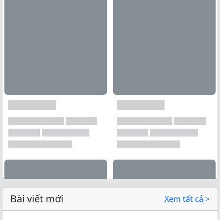
Bài viết mới
Xem tất cả >