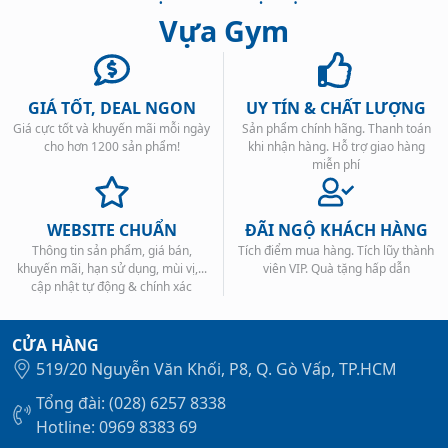
Vựa Gym
GIÁ TỐT, DEAL NGON
UY TÍN & CHẤT LƯỢNG
Giá cực tốt và khuyến mãi mỗi ngày
Sản phẩm chính hãng. Thanh toán
Xem tất cả →
cho hơn 1200 sản phẩm!
khi nhận hàng. Hỗ trợ giao hàng
miễn phí
WEBSITE CHUẨN
ĐÃI NGỘ KHÁCH HÀNG
Thông tin sản phẩm, giá bán,
Tích điểm mua hàng. Tích lũy thành
khuyến mãi, hạn sử dụng, mùi vị,...
viên VIP. Quà tặng hấp dẫn
cập nhật tự động & chính xác
CỬA HÀNG
519/20 Nguyễn Văn Khối, P8, Q. Gò Vấp, TP.HCM
Tổng đài: (028) 6257 8338
Hotline: 0969 8383 69