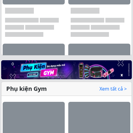
Phụ kiện Gym
Xem tất cả >
Xem tất cả →