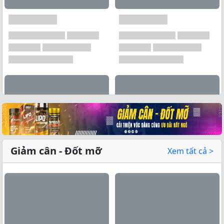
Xem tất cả →
Giảm cân - Đốt mỡ
Xem tất cả >
Xem tất cả →