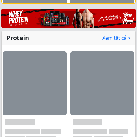
Xem tất cả →
Protein
Xem tất cả >