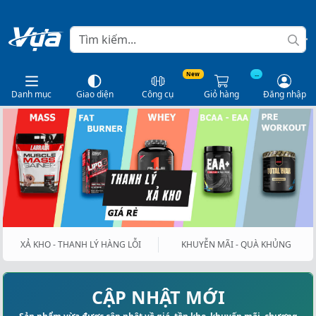
New
...
Danh mục
Giao diện
Công cụ
Giỏ hàng
Đăng nhập
XẢ KHO - THANH LÝ HÀNG LỖI
KHUYỄN MÃI - QUÀ KHỦNG
CẬP NHẬT MỚI