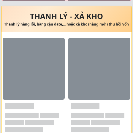
Xem tất cả →
THANH LÝ - XẢ KHO
Thanh lý hàng lỗi, hàng cận date,... hoặc xả kho (hàng mới) thu hồi vốn