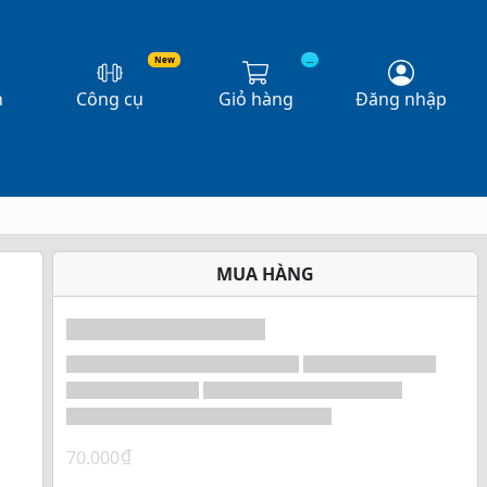
New
...
n
Công cụ
Giỏ hàng
Đăng nhập
MUA HÀNG
₫
70.000