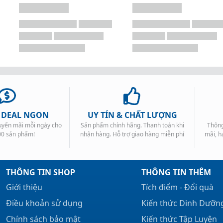
, DEAL NGON
UY TÍN & CHẤT LƯỢNG
huyến mãi mỗi ngày cho
Sản phẩm chính hãng. Thanh toán khi
Thông
00 sản phẩm!
nhận hàng. Hỗ trợ giao hàng miễn phí
mãi, h
THÔNG TIN SHOP
THÔNG TIN THÊM
Giới thiệu
Tích điểm - Đổi quà
Điều khoản sử dụng
Kiến thức Dinh Dưỡn
Chính sách bảo mật
Kiến thức Tập Luyện