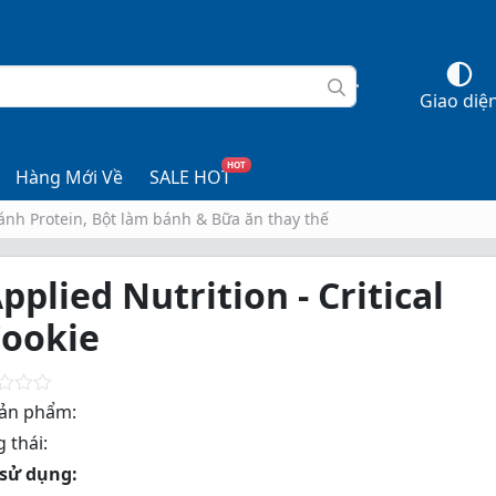
Giao diệ
HOT
Hàng Mới Về
SALE HOT
ánh Protein, Bột làm bánh & Bữa ăn thay thế
pplied Nutrition - Critical
ookie
ản phẩm:
 thái:
sử dụng: