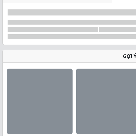
GỢI 
Applied Nutrition - Cr
Critical Cookie là một món ăn nhẹ giàu protein, thuận 
đâu. Có thể dùng mọi lúc mọi nơi khi bạn cần.