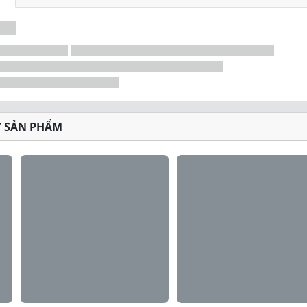
Ý SẢN PHẨM
itical Cookie
tiện để mang theo trong túi tập của bạn hoặc mang theo bất