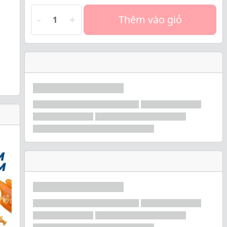
-
+
Thêm vào giỏ