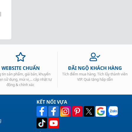
WEBSITE CHUẨN
ĐÃI NGỘ KHÁCH HÀNG
 tin sản phẩm, giá bán, khuyến
Tích điểm mua hàng. Tích lũy thành viên
ạn sử dụng, mùi vị,... cập nhật tự
VIP. Quà tặng hấp dẫn
động & chính xác
KẾT NỐI VỰA
g