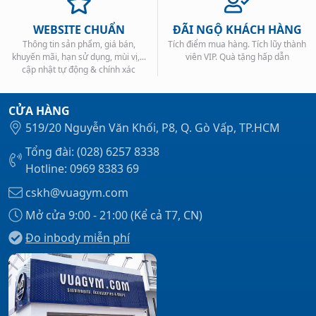
WEBSITE CHUẨN
ĐÃI NGỘ KHÁCH HÀNG
Thông tin sản phẩm, giá bán,
Tích điểm mua hàng. Tích lũy thành
khuyến mãi, hạn sử dụng, mùi vị,...
viên VIP. Quà tặng hấp dẫn
cập nhật tự động & chính xác
CỬA HÀNG
519/20 Nguyễn Văn Khối, P8, Q. Gò Vấp, TP.HCM
Tổng đài: (028) 6257 8338
Hotline: 0969 8383 69
cskh@vuagym.com
Mở cửa 9:00 - 21:00 (Kể cả T7, CN)
Đo inbody miễn phí