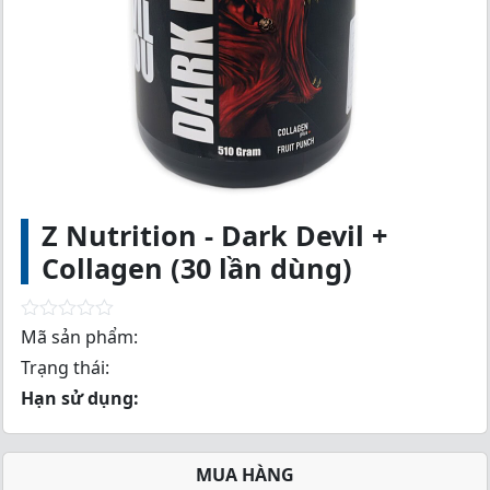
Z Nutrition - Dark Devil +
Collagen (30 lần dùng)
R
Mã sản phẩm:
a
Trạng thái:
t
e
Hạn sử dụng:
d
0
o
u
MUA HÀNG
t