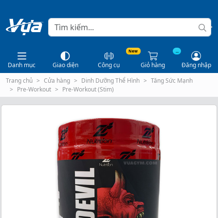
New
...
Danh mục
Giao diện
Công cụ
Giỏ hàng
Đăng nhập
Trang chủ
Cửa hàng
Dinh Dưỡng Thể Hình
Tăng Sức Mạnh
Pre-Workout
Pre-Workout (Stim)