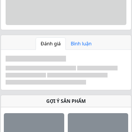
VitaXtrong - Mega Mass Pro
1350
Mega Mass Pro
là một sản phẩm kết hợp dinh
dưỡng hoàn chỉnh:
Tinh
bột
(Carb),
Đạm
(Protein) và các
Khoáng Chất,
Vitamin
thiết yếu ”
Đánh giá
Bình luận
Đem lại
1350kcal
trong mỗi lần dùng từ những
nguồn thực phẩm chất lượng .
Cung cấp
70g Protein
hỗn hợp bao gồm protein
nhanh, trung bình và chậm . Giúp tăng cơ vượt
trội hơn các loại Mass thông thường .
Bổ sung Yến Mạch & GlucoPush giúp cơ bắp hấp
thụ protein & carb tối đa đồng thời hạn chế hình
thành các tế bào mỡ , tích tụ mỡ bụng .
GỢI Ý SẢN PHẨM
GlucoPUSH
trong
Mega Mass Pro
là một sự cải
tiến vượt bậc , GlucoPUSH giúp cơ thể của những
bạn khó tăng cân do quá trình trao đổi chất diễn
ra quá nhanh hấp thu dinh dưỡng ngay trước khi