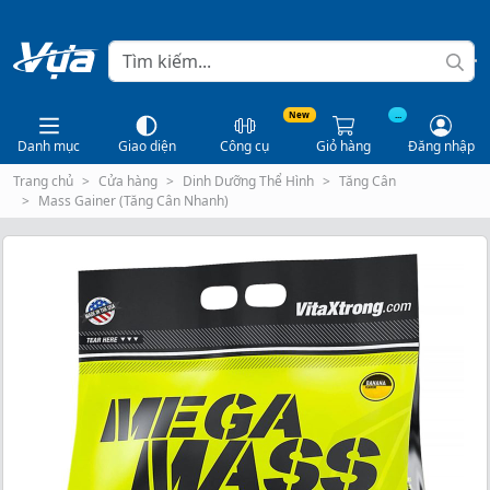
New
...
Danh mục
Giao diện
Công cụ
Giỏ hàng
Đăng nhập
Trang chủ
Cửa hàng
Dinh Dưỡng Thể Hình
Tăng Cân
Mass Gainer (Tăng Cân Nhanh)