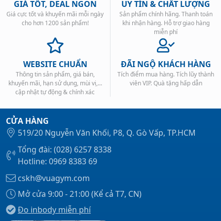
GIÁ TỐT, DEAL NGON
UY TÍN & CHẤT LƯỢNG
Giá cực tốt và khuyến mãi mỗi ngày
Sản phẩm chính hãng. Thanh toán
cho hơn 1200 sản phẩm!
khi nhận hàng. Hỗ trợ giao hàng
miễn phí
WEBSITE CHUẨN
ĐÃI NGỘ KHÁCH HÀNG
Thông tin sản phẩm, giá bán,
Tích điểm mua hàng. Tích lũy thành
khuyến mãi, hạn sử dụng, mùi vị,...
viên VIP. Quà tặng hấp dẫn
cập nhật tự động & chính xác
CỬA HÀNG
519/20 Nguyễn Văn Khối, P8, Q. Gò Vấp, TP.HCM
Tổng đài: (028) 6257 8338
Hotline: 0969 8383 69
cskh@vuagym.com
Mở cửa 9:00 - 21:00 (Kể cả T7, CN)
Đo inbody miễn phí