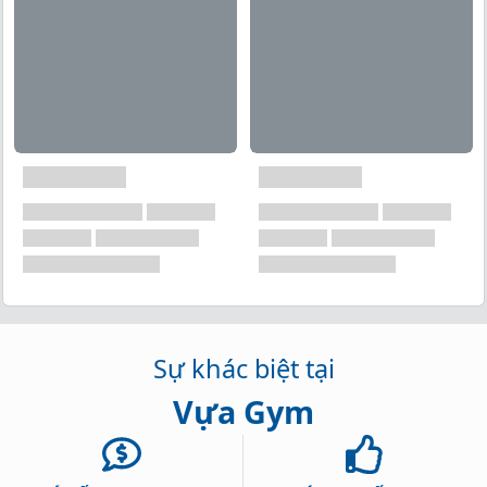
mà nó bị đốt cháy . Giúp cơ bắp phát triển nhanh
hơn , khỏe hơn
Sự khác biệt tại
Vựa Gym