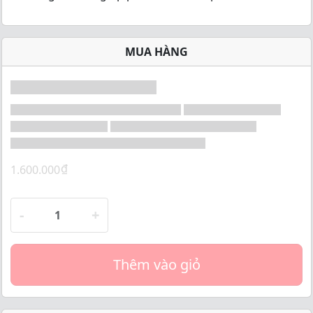
o
f
5
MUA HÀNG
₫
1.600.000
-
+
Thêm vào giỏ