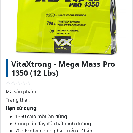
VitaXtrong - Mega Mass Pro
1350 (12 Lbs)
R
Mã sản phẩm:
a
Trạng thái:
t
e
Hạn sử dụng:
d
0
1350 calo mỗi lần dùng
o
Cung cấp đầy đủ chất dinh dưỡng
u
t
70g Protein giúp phát triển cơ bắp