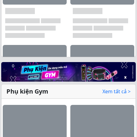
Phụ kiện Gym
Xem tất cả >
Xem tất cả →