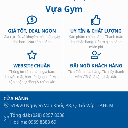
Vựa Gym
GIÁ TỐT, DEAL NGON
UY TÍN & CHẤT LƯỢNG
Giá cực tốt và khuyến mãi mỗi ngày
Sản phẩm chính hãng. Thanh toán
Xem tất cả →
cho hơn 1200 sản phẩm!
khi nhận hàng. Hỗ trợ giao hàng
miễn phí
WEBSITE CHUẨN
ĐÃI NGỘ KHÁCH HÀNG
Thông tin sản phẩm, giá bán,
Tích điểm mua hàng. Tích lũy thành
khuyến mãi, hạn sử dụng, mùi vị,...
viên VIP. Quà tặng hấp dẫn
cập nhật tự động & chính xác
CỬA HÀNG
519/20 Nguyễn Văn Khối, P8, Q. Gò Vấp, TP.HCM
Tổng đài: (028) 6257 8338
Hotline: 0969 8383 69