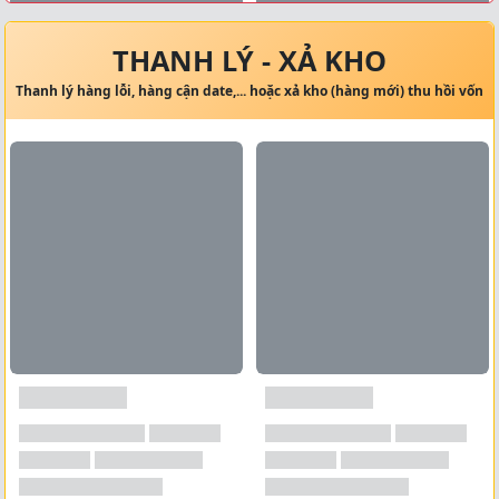
Xem tất cả →
THANH LÝ - XẢ KHO
Thanh lý hàng lỗi, hàng cận date,... hoặc xả kho (hàng mới) thu hồi vốn