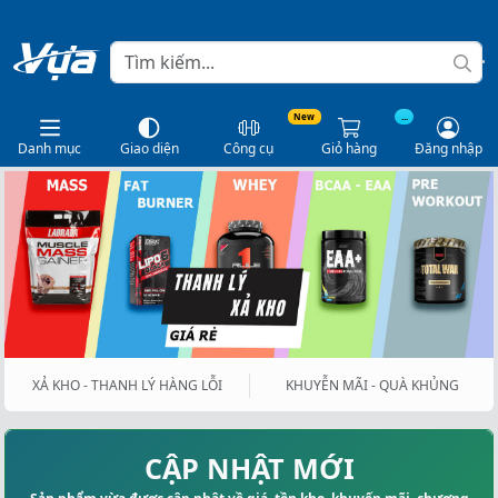
New
...
Danh mục
Giao diện
Công cụ
Giỏ hàng
Đăng nhập
XẢ KHO - THANH LÝ HÀNG LỖI
KHUYỄN MÃI - QUÀ KHỦNG
CẬP NHẬT MỚI