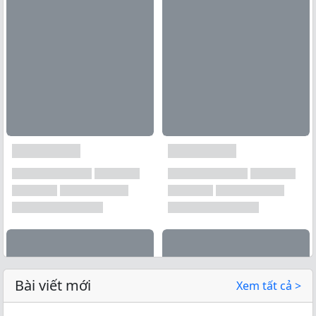
Bài viết mới
Xem tất cả >