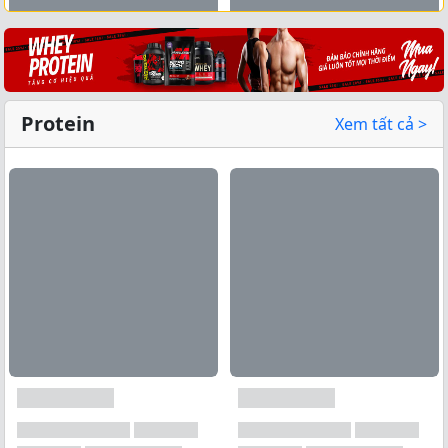
Xem tất cả →
Protein
Xem tất cả >