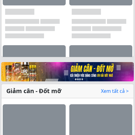
Xem tất cả →
Giảm cân - Đốt mỡ
Xem tất cả >
Xem tất cả →