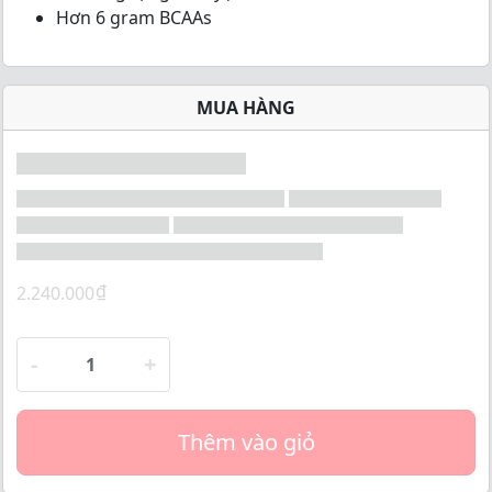
o
Hơn 6 gram BCAAs
f
5
MUA HÀNG
₫
2.240.000
-
+
Thêm vào giỏ