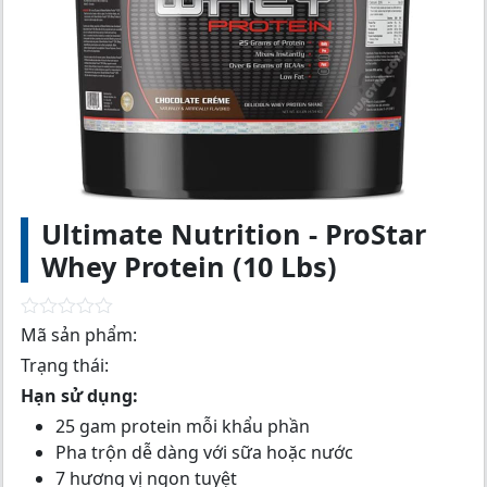
Ultimate Nutrition - ProStar
Whey Protein (10 Lbs)
R
Mã sản phẩm:
a
Trạng thái:
t
e
Hạn sử dụng:
d
0
25 gam protein mỗi khẩu phần
o
Pha trộn dễ dàng với sữa hoặc nước
u
t
7 hương vị ngon tuyệt