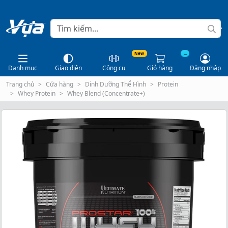
New
...
Danh mục
Giao diện
Công cụ
Giỏ hàng
Đăng nhập
Trang chủ
Cửa hàng
Dinh Dưỡng Thể Hình
Protein
Whey Protein
Whey Blend (Concentrate+)