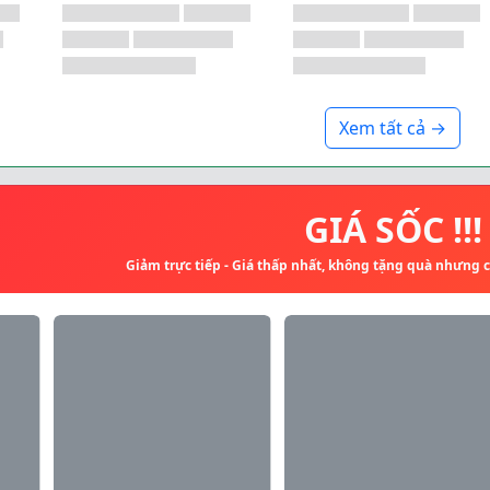
Xem tất cả →
GIÁ SỐC !!!
Giảm trực tiếp - Giá thấp nhất, không tặng quà nhưng 