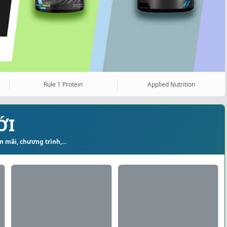
Rule 1 Protein
Applied Nutrition
ỚI
 mãi, chương trình,...