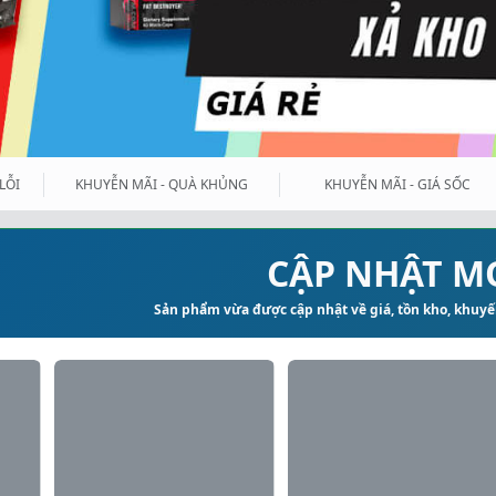
LỖI
KHUYỄN MÃI - QUÀ KHỦNG
KHUYỄN MÃI - GIÁ SỐC
CẬP NHẬT M
Sản phẩm vừa được cập nhật về giá, tồn kho, khuyến