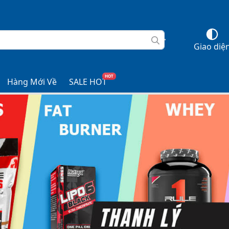
Giao diệ
HOT
Hàng Mới Về
SALE HOT