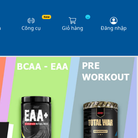
New
...
n
Công cụ
Giỏ hàng
Đăng nhập