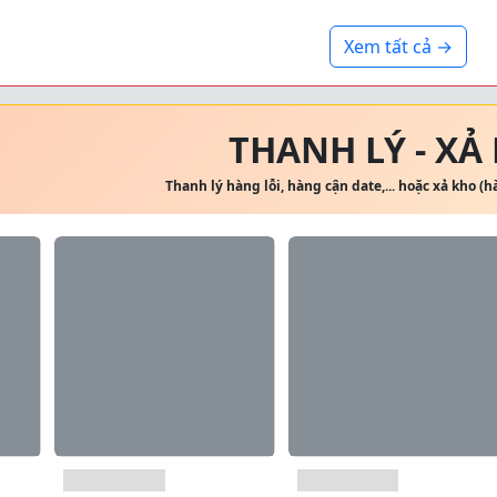
Xem tất cả →
THANH LÝ - XẢ
Thanh lý hàng lỗi, hàng cận date,... hoặc xả kho (