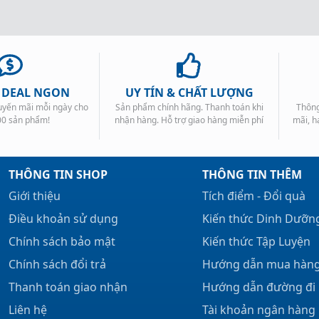
, DEAL NGON
UY TÍN & CHẤT LƯỢNG
huyến mãi mỗi ngày cho
Sản phẩm chính hãng. Thanh toán khi
Thông
00 sản phẩm!
nhận hàng. Hỗ trợ giao hàng miễn phí
mãi, h
THÔNG TIN SHOP
THÔNG TIN THÊM
Giới thiệu
Tích điểm - Đổi quà
Điều khoản sử dụng
Kiến thức Dinh Dưỡn
Chính sách bảo mật
Kiến thức Tập Luyện
Chính sách đổi trả
Hướng dẫn mua hàn
Thanh toán giao nhận
Hướng dẫn đường đi
Liên hệ
Tài khoản ngân hàng