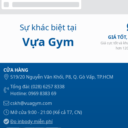
Sự khác biệt tại
Vựa Gym
GIÁ TỐT
Giá cực tốt và k
hơn 12
CỬA HÀNG
519/20 Nguyễn Văn Khối, P8, Q. Gò Vấp, TP.HCM
Tổng đài: (028) 6257 8338
Hotline: 0969 8383 69
cskh@vuagym.com
Mở cửa 9:00 - 21:00 (Kể cả T7, CN)
Đo inbody miễn phí