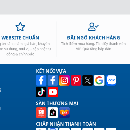
WEBSITE CHUẨN
ĐÃI NGỘ KHÁCH HÀNG
 tin sản phẩm, giá bán, khuyến
Tích điểm mua hàng. Tích lũy thành viên
ạn sử dụng, mùi vị,... cập nhật tự
VIP. Quà tặng hấp dẫn
động & chính xác
KẾT NỐI VỰA
g
SÀN THƯƠNG MẠI
g
CHẤP NHẬN THANH TOÁN