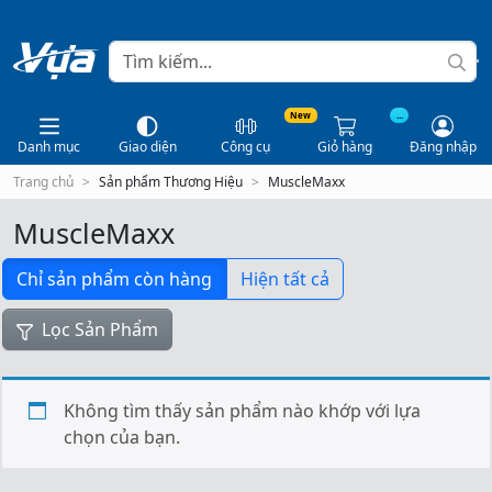
New
...
Danh mục
Giao diện
Công cụ
Giỏ hàng
Đăng nhập
Trang chủ
Sản phẩm Thương Hiệu
MuscleMaxx
MuscleMaxx
Chỉ sản phẩm còn hàng
Hiện tất cả
Lọc Sản Phẩm
Không tìm thấy sản phẩm nào khớp với lựa
chọn của bạn.