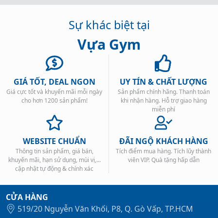
Sự khác biệt tại
Vựa Gym
GIÁ TỐT, DEAL NGON
UY TÍN & CHẤT LƯỢNG
Giá cực tốt và khuyến mãi mỗi ngày
Sản phẩm chính hãng. Thanh toán
cho hơn 1200 sản phẩm!
khi nhận hàng. Hỗ trợ giao hàng
miễn phí
WEBSITE CHUẨN
ĐÃI NGỘ KHÁCH HÀNG
Thông tin sản phẩm, giá bán,
Tích điểm mua hàng. Tích lũy thành
khuyến mãi, hạn sử dụng, mùi vị,...
viên VIP. Quà tặng hấp dẫn
cập nhật tự động & chính xác
CỬA HÀNG
519/20 Nguyễn Văn Khối, P8, Q. Gò Vấp, TP.HCM