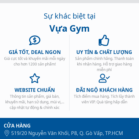
Sự khác biệt tại
Vựa Gym
GIÁ TỐT, DEAL NGON
UY TÍN & CHẤT LƯỢNG
Giá cực tốt và khuyến mãi mỗi ngày
Sản phẩm chính hãng. Thanh toán
cho hơn 1200 sản phẩm!
khi nhận hàng. Hỗ trợ giao hàng
miễn phí
WEBSITE CHUẨN
ĐÃI NGỘ KHÁCH HÀNG
Thông tin sản phẩm, giá bán,
Tích điểm mua hàng. Tích lũy thành
khuyến mãi, hạn sử dụng, mùi vị,...
viên VIP. Quà tặng hấp dẫn
cập nhật tự động & chính xác
CỬA HÀNG
519/20 Nguyễn Văn Khối, P8, Q. Gò Vấp, TP.HCM