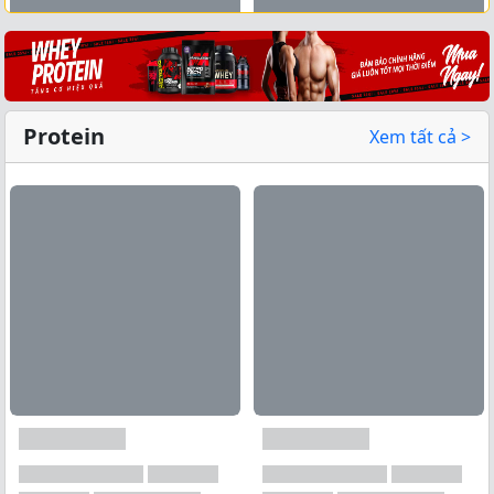
Xem tất cả →
Protein
Xem tất cả >