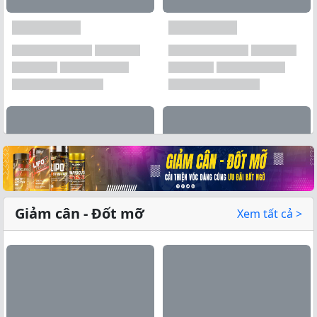
Xem tất cả →
Giảm cân - Đốt mỡ
Xem tất cả >
Xem tất cả →