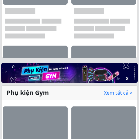
Phụ kiện Gym
Xem tất cả >
Xem tất cả →