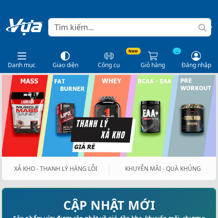
New
...
Danh mục
Giao diện
Công cụ
Giỏ hàng
Đăng nhập
XẢ KHO - THANH LÝ HÀNG LỖI
KHUYỄN MÃI - QUÀ KHỦNG
CẬP NHẬT MỚI