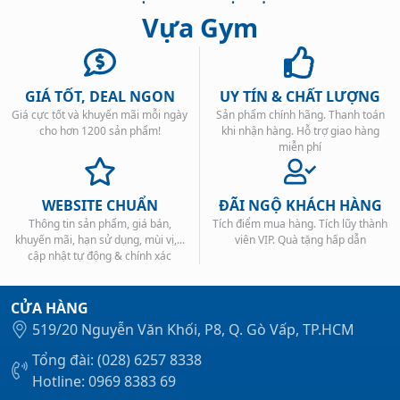
Vựa Gym
GIÁ TỐT, DEAL NGON
UY TÍN & CHẤT LƯỢNG
Giá cực tốt và khuyến mãi mỗi ngày
Sản phẩm chính hãng. Thanh toán
Xem tất cả →
cho hơn 1200 sản phẩm!
khi nhận hàng. Hỗ trợ giao hàng
miễn phí
WEBSITE CHUẨN
ĐÃI NGỘ KHÁCH HÀNG
Thông tin sản phẩm, giá bán,
Tích điểm mua hàng. Tích lũy thành
khuyến mãi, hạn sử dụng, mùi vị,...
viên VIP. Quà tặng hấp dẫn
cập nhật tự động & chính xác
CỬA HÀNG
519/20 Nguyễn Văn Khối, P8, Q. Gò Vấp, TP.HCM
Tổng đài: (028) 6257 8338
Hotline: 0969 8383 69