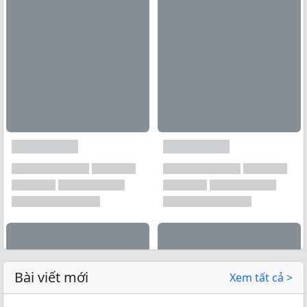
Bài viết mới
Xem tất cả >