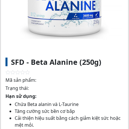
SFD - Beta Alanine (250g)
R
Mã sản phẩm:
a
Trạng thái:
t
e
Hạn sử dụng:
d
0
Chứa Beta alanin và L-Taurine
o
Tăng cường sức bền cơ bắp
u
t
Cải thiện hiệu suất bằng cách giảm kiệt sức hoặc
o
mệt mỏi.
f