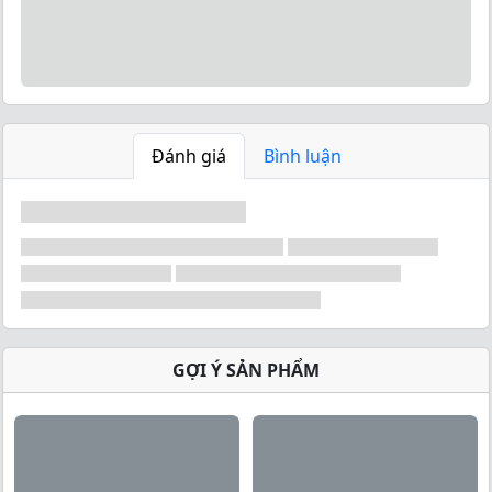
Đánh giá
Bình luận
SFD
- Beta Alanine
Là sản phẩm chứa
beta alanin
và
l-taurine
chất
lượng cao nhất. Beta alanin là một tiền chất của
carnosine – một dipeptide quan trọng có đặc tính
GỢI Ý SẢN PHẨM
đệm, chelat hóa và chống oxy hóa.
Taurine
bổ sung
tiềm năng đệm của beta alanin, điều chỉnh cân bằng
nước và điện giải và cải thiện hoạt động của hệ thần
kinh và tuần hoàn. Sử dụng SFD Beta Alanine thường