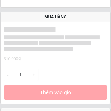
5
MUA HÀNG
₫
310.000
-
+
Thêm vào giỏ