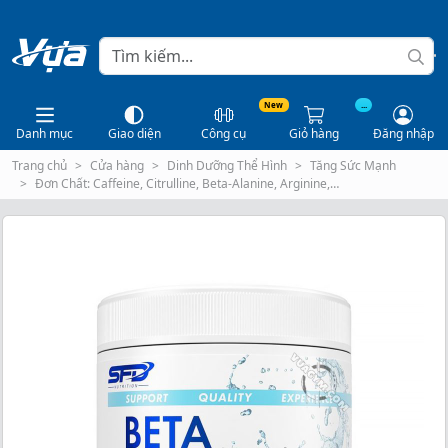
New
...
Danh mục
Giao diện
Công cụ
Giỏ hàng
Đăng nhập
Trang chủ
Cửa hàng
Dinh Dưỡng Thể Hình
Tăng Sức Mạnh
Đơn Chất: Caffeine, Citrulline, Beta-Alanine, Arginine,…