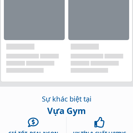
xuyên giúp tăng khả năng chống lại sự mệt mỏi do
tập luyện của cơ bắp và dẫn đến cải thiện các thông
số như độ bền và sức mạnh, cũng như tăng tốc độ tái
tạo giữa các buổi tập.
Sự khác biệt tại
Vựa Gym