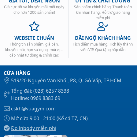
GIÁ TỐT, DEAL NGON
UY TÍN & CHẤT LƯỢNG
Giá cực tốt và khuyến mãi mỗi ngày
Sản phẩm chính hãng. Thanh toán
cho hơn 1200 sản phẩm!
khi nhận hàng. Hỗ trợ giao hàng
miễn phí
WEBSITE CHUẨN
ĐÃI NGỘ KHÁCH HÀNG
Thông tin sản phẩm, giá bán,
Tích điểm mua hàng. Tích lũy thành
khuyến mãi, hạn sử dụng, mùi vị,...
viên VIP. Quà tặng hấp dẫn
cập nhật tự động & chính xác
CỬA HÀNG
519/20 Nguyễn Văn Khối, P8, Q. Gò Vấp, TP.HCM
Tổng đài: (028) 6257 8338
Hotline: 0969 8383 69
cskh@vuagym.com
Mở cửa 9:00 - 21:00 (Kể cả T7, CN)
Đo inbody miễn phí