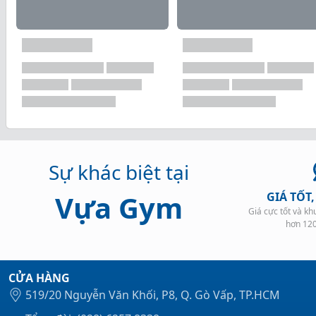
Sự khác biệt tại
Vựa Gym
GIÁ TỐT
Giá cực tốt và k
hơn 12
CỬA HÀNG
519/20 Nguyễn Văn Khối, P8, Q. Gò Vấp, TP.HCM