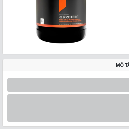
t
o
f
5
MÔ T