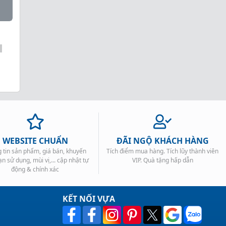
WEBSITE CHUẨN
ĐÃI NGỘ KHÁCH HÀNG
 tin sản phẩm, giá bán, khuyến
Tích điểm mua hàng. Tích lũy thành viên
ạn sử dụng, mùi vị,... cập nhật tự
VIP. Quà tặng hấp dẫn
động & chính xác
KẾT NỐI VỰA