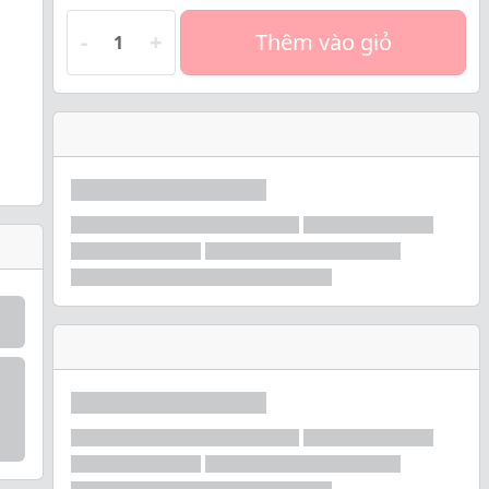
-
+
Thêm vào giỏ