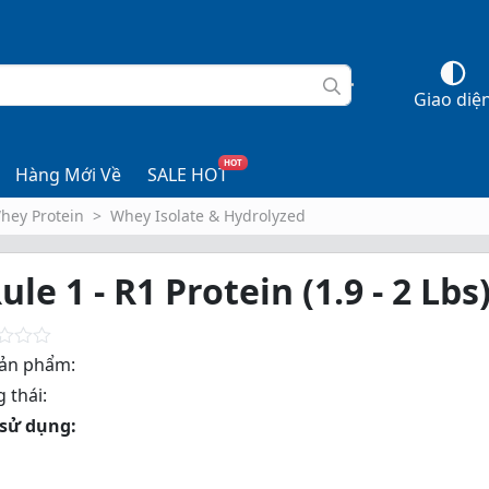
Giao diệ
HOT
Hàng Mới Về
SALE HOT
hey Protein
Whey Isolate & Hydrolyzed
ule 1 - R1 Protein (1.9 - 2 Lbs
ản phẩm:
 thái:
sử dụng: