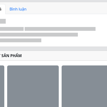
á
Bình luận
Ý SẢN PHẨM