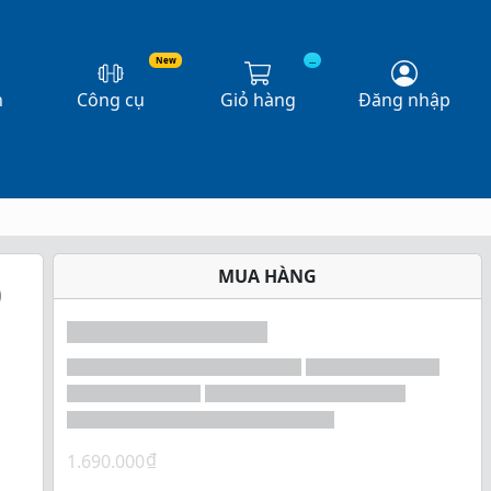
New
...
n
Công cụ
Giỏ hàng
Đăng nhập
MUA HÀNG
)
₫
1.690.000