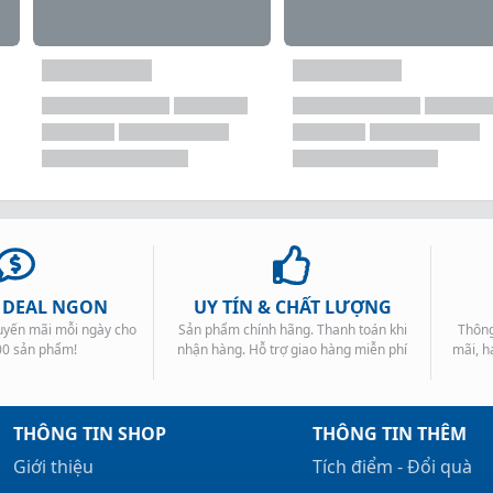
, DEAL NGON
UY TÍN & CHẤT LƯỢNG
huyến mãi mỗi ngày cho
Sản phẩm chính hãng. Thanh toán khi
Thông
00 sản phẩm!
nhận hàng. Hỗ trợ giao hàng miễn phí
mãi, h
THÔNG TIN SHOP
THÔNG TIN THÊM
Giới thiệu
Tích điểm - Đổi quà