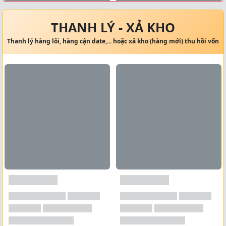
Xem tất cả →
THANH LÝ - XẢ KHO
Thanh lý hàng lỗi, hàng cận date,... hoặc xả kho (hàng mới) thu hồi vốn