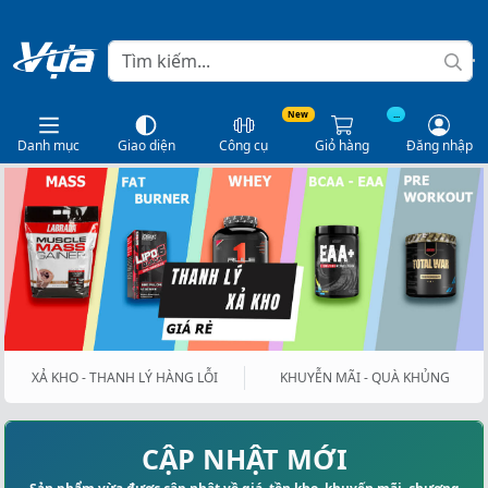
New
...
Danh mục
Giao diện
Công cụ
Giỏ hàng
Đăng nhập
XẢ KHO - THANH LÝ HÀNG LỖI
KHUYỄN MÃI - QUÀ KHỦNG
CẬP NHẬT MỚI