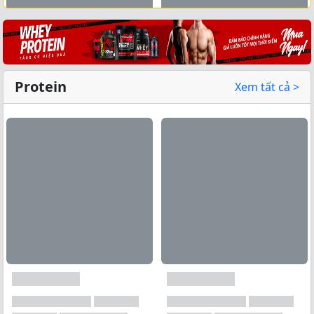
Xem tất cả →
Protein
Xem tất cả >