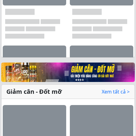
Xem tất cả →
Giảm cân - Đốt mỡ
Xem tất cả >
Xem tất cả →