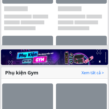
Phụ kiện Gym
Xem tất cả >
Xem tất cả →