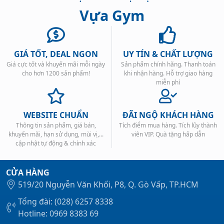
Vựa Gym
GIÁ TỐT, DEAL NGON
UY TÍN & CHẤT LƯỢNG
Giá cực tốt và khuyến mãi mỗi ngày
Sản phẩm chính hãng. Thanh toán
Xem tất cả →
cho hơn 1200 sản phẩm!
khi nhận hàng. Hỗ trợ giao hàng
miễn phí
WEBSITE CHUẨN
ĐÃI NGỘ KHÁCH HÀNG
Thông tin sản phẩm, giá bán,
Tích điểm mua hàng. Tích lũy thành
khuyến mãi, hạn sử dụng, mùi vị,...
viên VIP. Quà tặng hấp dẫn
cập nhật tự động & chính xác
CỬA HÀNG
519/20 Nguyễn Văn Khối, P8, Q. Gò Vấp, TP.HCM
Tổng đài: (028) 6257 8338
Hotline: 0969 8383 69