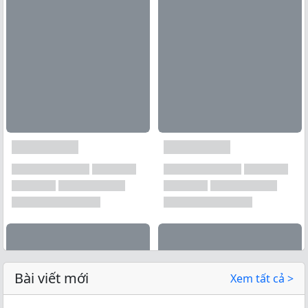
Bài viết mới
Xem tất cả >