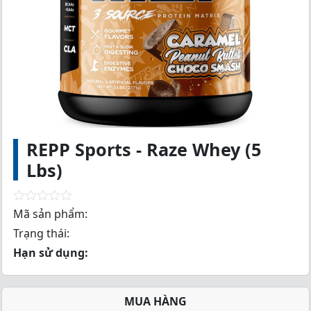
REPP Sports - Raze Whey (5
Lbs)
R
Mã sản phẩm:
a
Trạng thái:
t
e
Hạn sử dụng:
d
0
o
u
MUA HÀNG
t