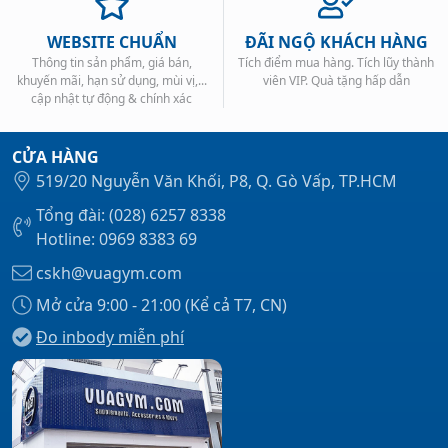
WEBSITE CHUẨN
ĐÃI NGỘ KHÁCH HÀNG
Thông tin sản phẩm, giá bán,
Tích điểm mua hàng. Tích lũy thành
khuyến mãi, hạn sử dụng, mùi vị,...
viên VIP. Quà tặng hấp dẫn
cập nhật tự động & chính xác
CỬA HÀNG
519/20 Nguyễn Văn Khối, P8, Q. Gò Vấp, TP.HCM
Tổng đài: (028) 6257 8338
Hotline: 0969 8383 69
cskh@vuagym.com
Mở cửa 9:00 - 21:00 (Kể cả T7, CN)
Đo inbody miễn phí