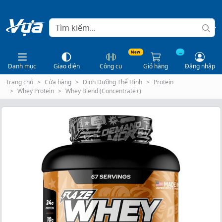
New
...
Danh mục
Giao diện
Công cụ
Giỏ hàng
Đăng nhập
Trang chủ
Cửa hàng
Dinh Dưỡng Thể Hình
Protein
Whey Protein
Whey Blend (Concentrate+)