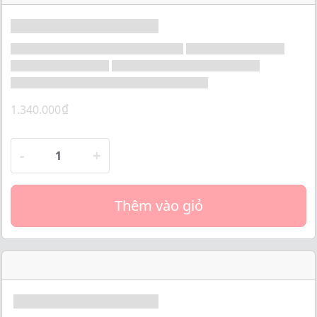
o
f
5
₫
1.340.000
-
+
Thêm vào giỏ