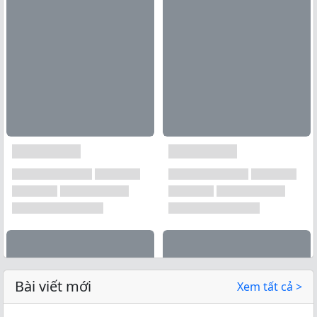
Bài viết mới
Xem tất cả >