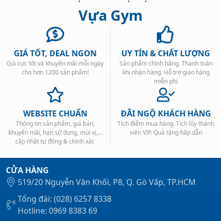
Vựa Gym
GIÁ TỐT, DEAL NGON
UY TÍN & CHẤT LƯỢNG
Giá cực tốt và khuyến mãi mỗi ngày
Sản phẩm chính hãng. Thanh toán
Xem tất cả →
cho hơn 1200 sản phẩm!
khi nhận hàng. Hỗ trợ giao hàng
miễn phí
WEBSITE CHUẨN
ĐÃI NGỘ KHÁCH HÀNG
Thông tin sản phẩm, giá bán,
Tích điểm mua hàng. Tích lũy thành
khuyến mãi, hạn sử dụng, mùi vị,...
viên VIP. Quà tặng hấp dẫn
cập nhật tự động & chính xác
CỬA HÀNG
519/20 Nguyễn Văn Khối, P8, Q. Gò Vấp, TP.HCM
Tổng đài: (028) 6257 8338
Hotline: 0969 8383 69