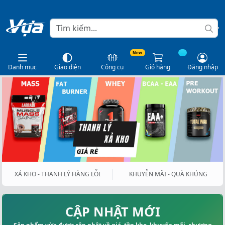
New
...
Danh mục
Giao diện
Công cụ
Giỏ hàng
Đăng nhập
XẢ KHO - THANH LÝ HÀNG LỖI
KHUYỄN MÃI - QUÀ KHỦNG
CẬP NHẬT MỚI