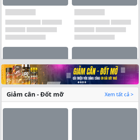
Xem tất cả →
Giảm cân - Đốt mỡ
Xem tất cả >
Xem tất cả →