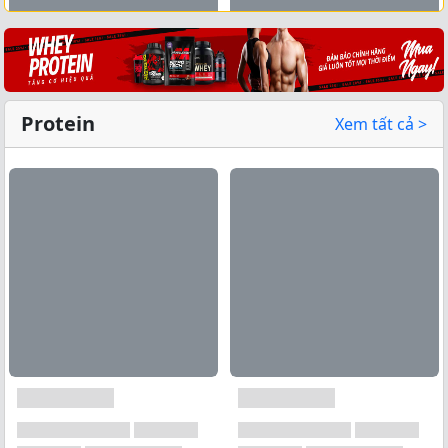
Xem tất cả →
Protein
Xem tất cả >