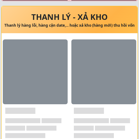
Xem tất cả →
THANH LÝ - XẢ KHO
Thanh lý hàng lỗi, hàng cận date,... hoặc xả kho (hàng mới) thu hồi vốn