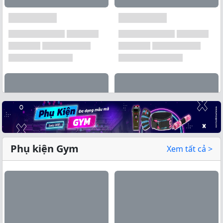
Phụ kiện Gym
Xem tất cả >
Xem tất cả →