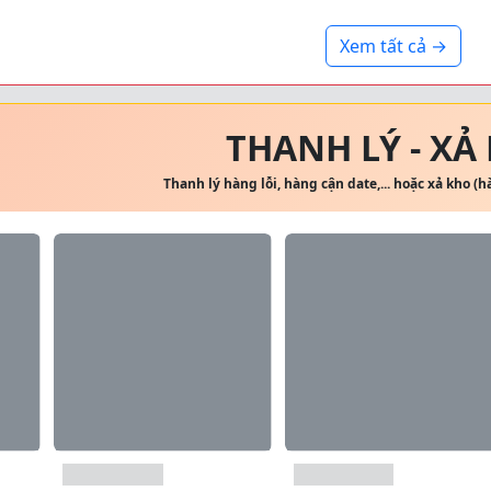
Xem tất cả →
THANH LÝ - XẢ
Thanh lý hàng lỗi, hàng cận date,... hoặc xả kho (