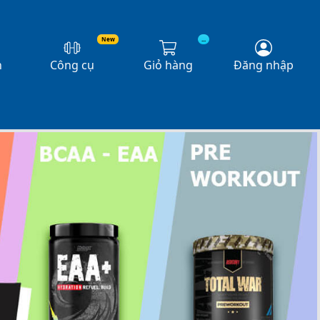
New
...
n
Công cụ
Giỏ hàng
Đăng nhập