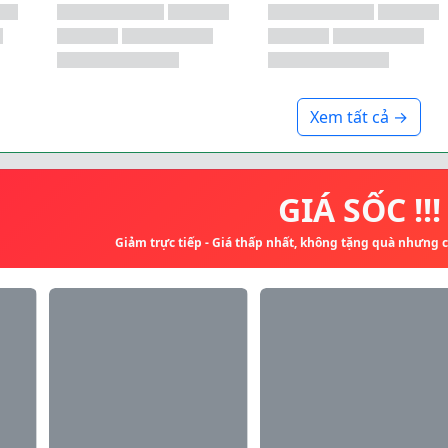
Xem tất cả →
GIÁ SỐC !!!
Giảm trực tiếp - Giá thấp nhất, không tặng quà nhưng 