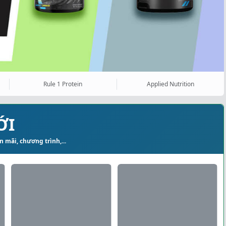
Rule 1 Protein
Applied Nutrition
ỚI
 mãi, chương trình,...