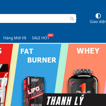
Giao diệ
HOT
Hàng Mới Về
SALE HOT