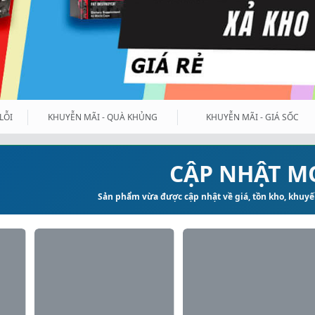
LỖI
KHUYỄN MÃI - QUÀ KHỦNG
KHUYỄN MÃI - GIÁ SỐC
CẬP NHẬT M
Sản phẩm vừa được cập nhật về giá, tồn kho, khuyến