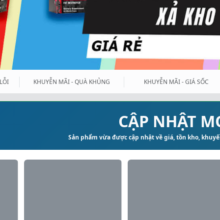
LỖI
KHUYỄN MÃI - QUÀ KHỦNG
KHUYỄN MÃI - GIÁ SỐC
CẬP NHẬT M
Sản phẩm vừa được cập nhật về giá, tồn kho, khuyến