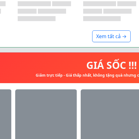
Xem tất cả →
GIÁ SỐC !!!
Giảm trực tiếp - Giá thấp nhất, không tặng quà nhưng 