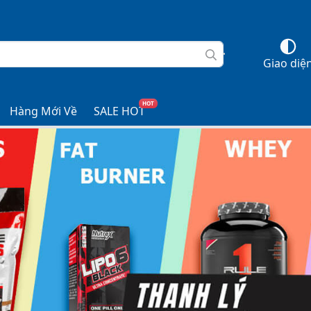
Giao diệ
HOT
Hàng Mới Về
SALE HOT