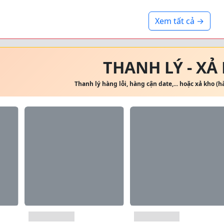
Xem tất cả →
THANH LÝ - XẢ
Thanh lý hàng lỗi, hàng cận date,... hoặc xả kho (