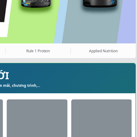
Rule 1 Protein
Applied Nutrition
ỚI
 mãi, chương trình,...