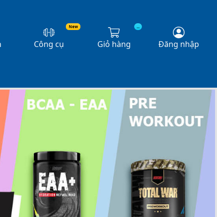
New
...
n
Công cụ
Giỏ hàng
Đăng nhập