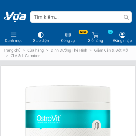
New
...
Danh mục
Giao diện
Công cụ
Giỏ hàng
Đăng nhập
Trang chủ
Cửa hàng
Dinh Dưỡng Thể Hình
Giảm Cân & Đốt Mỡ
CLA & L-Carnitine