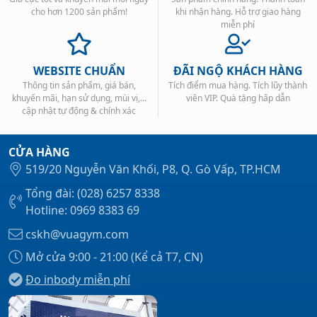
cho hơn 1200 sản phẩm!
khi nhận hàng. Hỗ trợ giao hàng
miễn phí
WEBSITE CHUẨN
ĐÃI NGỘ KHÁCH HÀNG
Thông tin sản phẩm, giá bán,
Tích điểm mua hàng. Tích lũy thành
khuyến mãi, hạn sử dụng, mùi vị,...
viên VIP. Quà tặng hấp dẫn
cập nhật tự động & chính xác
CỬA HÀNG
519/20 Nguyễn Văn Khối, P8, Q. Gò Vấp, TP.HCM
Tổng đài: (028) 6257 8338
Hotline: 0969 8383 69
cskh@vuagym.com
Mở cửa 9:00 - 21:00 (Kể cả T7, CN)
Đo inbody miễn phí