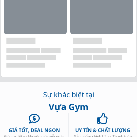
Có thể ức chế sự phát triển của xơ vữa động
mạch
Giúp giảm mỡ cơ thể
Sự khác biệt tại
Vựa Gym
GIÁ TỐT, DEAL NGON
UY TÍN & CHẤT LƯỢNG
Giá cực tốt và khuyến mãi mỗi ngày
Sản phẩm chính hãng. Thanh toán