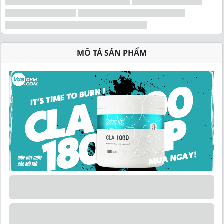
MÔ TẢ SẢN PHẨM
OstroVit CLA 1000
là thực phẩm bổ sung chất
lượng cao nhất có chứa axit linoleic liên hợp (CLA). CLA