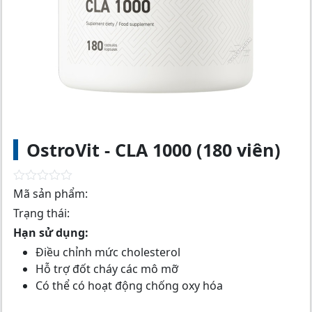
OstroVit - CLA 1000 (180 viên)
R
Mã sản phẩm:
a
Trạng thái:
t
e
Hạn sử dụng:
d
0
Điều chỉnh mức cholesterol
o
Hỗ trợ đốt cháy các mô mỡ
u
t
Có thể có hoạt động chống oxy hóa
o
f