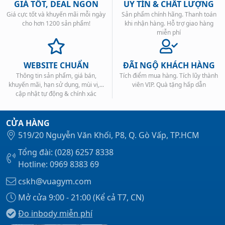
GIÁ TỐT, DEAL NGON
UY TÍN & CHẤT LƯỢNG
Giá cực tốt và khuyến mãi mỗi ngày
Sản phẩm chính hãng. Thanh toán
cho hơn 1200 sản phẩm!
khi nhận hàng. Hỗ trợ giao hàng
miễn phí
Hấp thụ nhanh và tiêu hóa dễ dàng
WEBSITE CHUẨN
ĐÃI NGỘ KHÁCH HÀNG
Sản phẩm có khả năng hấp thụ nhanh và tiêu hóa dễ
Thông tin sản phẩm, giá bán,
Tích điểm mua hàng. Tích lũy thành
khuyến mãi, hạn sử dụng, mùi vị,...
viên VIP. Quà tặng hấp dẫn
dàng. Whey isolate được tinh chế để loại bỏ các tạp
cập nhật tự động & chính xác
chất và lactose, giúp protein được hấp thụ nhanh
chóng và tiêu hóa dễ dàng trong cơ thể.
Hỗ trợ phục hồi sau tập luyện
CỬA HÀNG
519/20 Nguyễn Văn Khối, P8, Q. Gò Vấp, TP.HCM
Sản phẩm hỗ trợ quá trình phục hồi sau tập luyện.
Tổng đài: (028) 6257 8338
Protein có vai trò quan trọng trong việc tái tạo và
Hotline: 0969 8383 69
phục hồi cơ bắp sau khi tập luyện. 100% Whey Isolate
cung cấp nguồn protein tốt cho quá trình phục hồi,
cskh@vuagym.com
giúp cơ bắp nhanh chóng hồi phục và sẵn sàng cho
Mở cửa 9:00 - 21:00 (Kể cả T7, CN)
buổi tập tiếp theo.
Đo inbody miễn phí