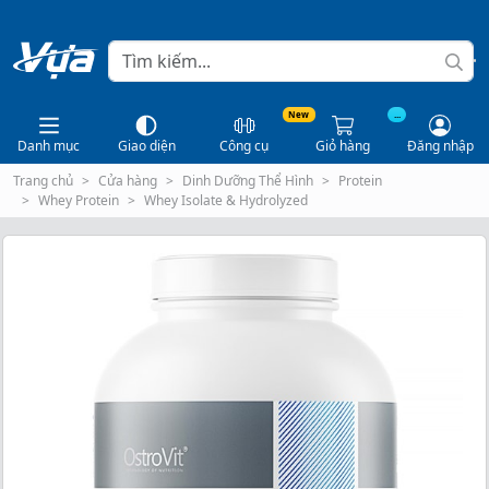
New
...
Danh mục
Giao diện
Công cụ
Giỏ hàng
Đăng nhập
Trang chủ
Cửa hàng
Dinh Dưỡng Thể Hình
Protein
Whey Protein
Whey Isolate & Hydrolyzed