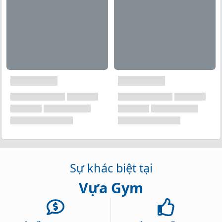
để xây dựng và duy trì cơ bắp. Whey isolate là một loại
protein có hàm lượng protein cao và ít chất béo và
carbohydrate, giúp cung cấp nguồn protein sạch và
dễ tiếp thu cho cơ thể.
Hỗ trợ xây dựng cơ bắp
Sản phẩm hỗ trợ xây dựng cơ bắp. Protein là thành
phần cần thiết để tái tạo và phục hồi cơ sau khi tập
luyện. 100% Whey Isolate cung cấp một lượng lớn
protein, giúp cung cấp các axit amin cần thiết cho sự
phục hồi và tăng cường cơ bắp.
Sự khác biệt tại
Vựa Gym