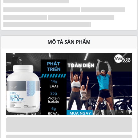
MÔ TẢ SẢN PHẨM
OstroVit - 100% Whey