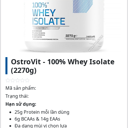
OstroVit - 100% Whey Isolate
(2270g)
R
Mã sản phẩm:
a
Trạng thái:
t
e
Hạn sử dụng:
d
0
25g Protein mỗi lần dùng
o
6g BCAAs & 14g EAAs
u
t
Đa dạng mùi vị chọn lựa