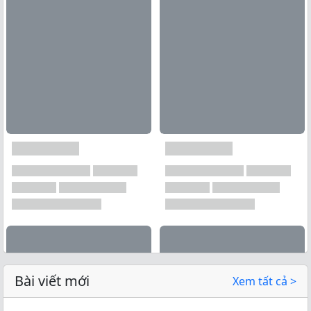
Bài viết mới
Xem tất cả >