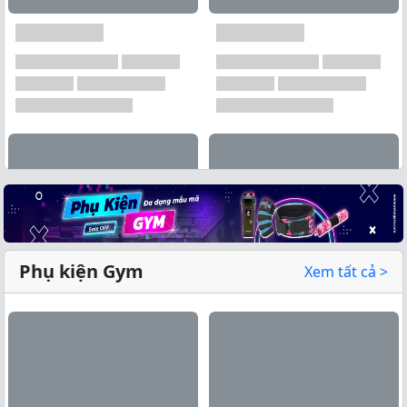
Phụ kiện Gym
Xem tất cả >
Xem tất cả →