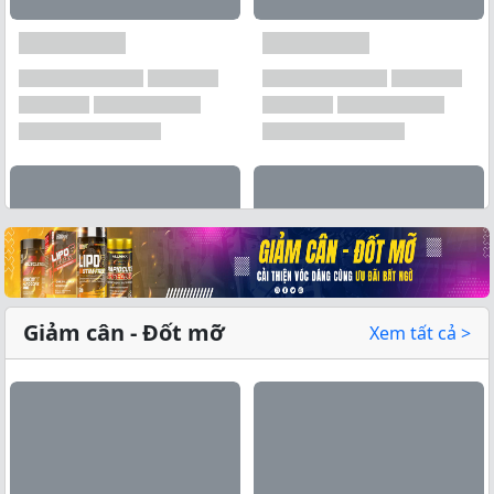
Xem tất cả →
Giảm cân - Đốt mỡ
Xem tất cả >
Xem tất cả →