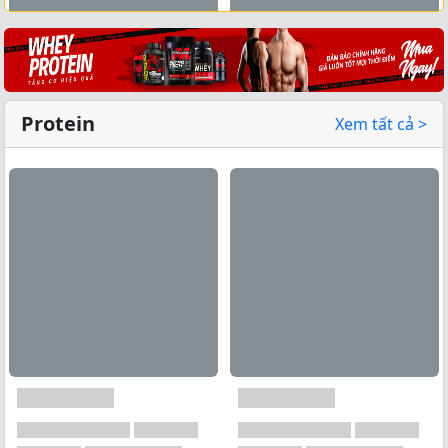
Xem tất cả →
Protein
Xem tất cả >