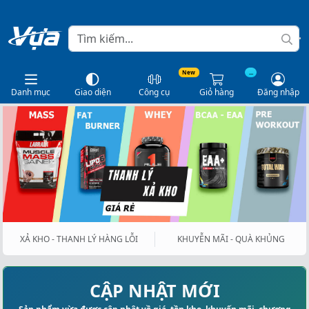
New
...
Danh mục
Giao diện
Công cụ
Giỏ hàng
Đăng nhập
XẢ KHO - THANH LÝ HÀNG LỖI
KHUYỄN MÃI - QUÀ KHỦNG
CẬP NHẬT MỚI