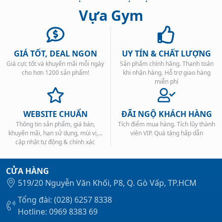
Vựa Gym
GIÁ TỐT, DEAL NGON
UY TÍN & CHẤT LƯỢNG
Giá cực tốt và khuyến mãi mỗi ngày
Sản phẩm chính hãng. Thanh toán
Xem tất cả →
cho hơn 1200 sản phẩm!
khi nhận hàng. Hỗ trợ giao hàng
miễn phí
WEBSITE CHUẨN
ĐÃI NGỘ KHÁCH HÀNG
Thông tin sản phẩm, giá bán,
Tích điểm mua hàng. Tích lũy thành
khuyến mãi, hạn sử dụng, mùi vị,...
viên VIP. Quà tặng hấp dẫn
cập nhật tự động & chính xác
CỬA HÀNG
519/20 Nguyễn Văn Khối, P8, Q. Gò Vấp, TP.HCM
Tổng đài: (028) 6257 8338
Hotline: 0969 8383 69