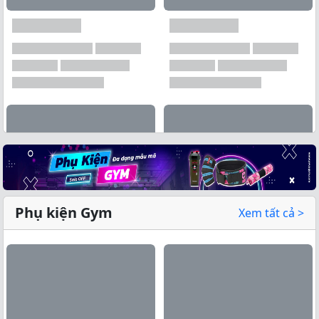
Phụ kiện Gym
Xem tất cả >
Xem tất cả →