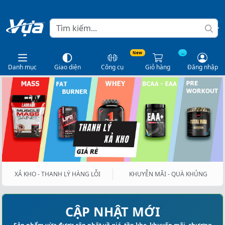
New
...
Danh mục
Giao diện
Công cụ
Giỏ hàng
Đăng nhập
XẢ KHO - THANH LÝ HÀNG LỖI
KHUYỄN MÃI - QUÀ KHỦNG
CẬP NHẬT MỚI