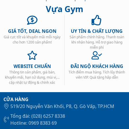
Vựa Gym
GIÁ TỐT, DEAL NGON
UY TÍN & CHẤT LƯỢNG
Giá cực tốt và khuyến mãi mỗi ngày
Sản phẩm chính hãng. Thanh toán
Xem tất cả →
cho hơn 1200 sản phẩm!
khi nhận hàng. Hỗ trợ giao hàng
miễn phí
WEBSITE CHUẨN
ĐÃI NGỘ KHÁCH HÀNG
Thông tin sản phẩm, giá bán,
Tích điểm mua hàng. Tích lũy thành
khuyến mãi, hạn sử dụng, mùi vị,...
viên VIP. Quà tặng hấp dẫn
cập nhật tự động & chính xác
CỬA HÀNG
519/20 Nguyễn Văn Khối, P8, Q. Gò Vấp, TP.HCM
Tổng đài: (028) 6257 8338
Hotline: 0969 8383 69