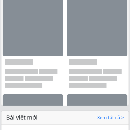
Bài viết mới
Xem tất cả >