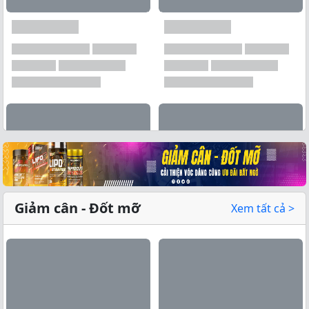
Xem tất cả →
Giảm cân - Đốt mỡ
Xem tất cả >
Xem tất cả →