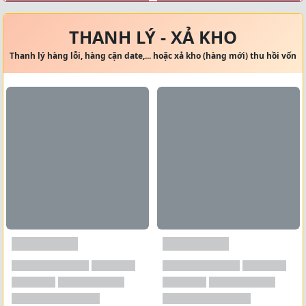
Xem tất cả →
THANH LÝ - XẢ KHO
Thanh lý hàng lỗi, hàng cận date,... hoặc xả kho (hàng mới) thu hồi vốn