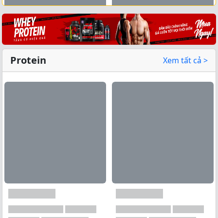
Xem tất cả →
Protein
Xem tất cả >