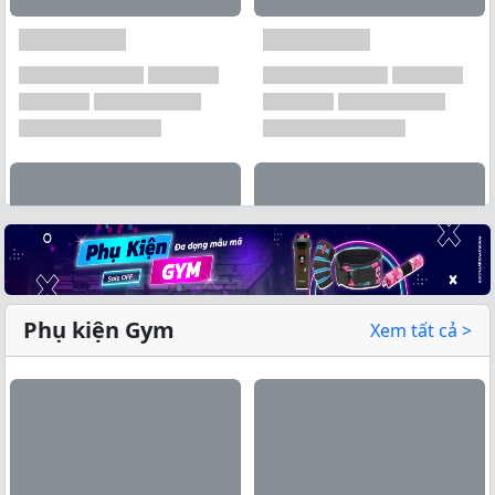
Phụ kiện Gym
Xem tất cả >
Xem tất cả →