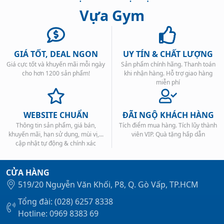
Vựa Gym
GIÁ TỐT, DEAL NGON
UY TÍN & CHẤT LƯỢNG
Giá cực tốt và khuyến mãi mỗi ngày
Sản phẩm chính hãng. Thanh toán
Xem tất cả →
cho hơn 1200 sản phẩm!
khi nhận hàng. Hỗ trợ giao hàng
miễn phí
WEBSITE CHUẨN
ĐÃI NGỘ KHÁCH HÀNG
Thông tin sản phẩm, giá bán,
Tích điểm mua hàng. Tích lũy thành
khuyến mãi, hạn sử dụng, mùi vị,...
viên VIP. Quà tặng hấp dẫn
cập nhật tự động & chính xác
CỬA HÀNG
519/20 Nguyễn Văn Khối, P8, Q. Gò Vấp, TP.HCM
Tổng đài: (028) 6257 8338
Hotline: 0969 8383 69