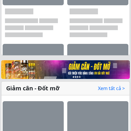
Xem tất cả →
Giảm cân - Đốt mỡ
Xem tất cả >
Xem tất cả →