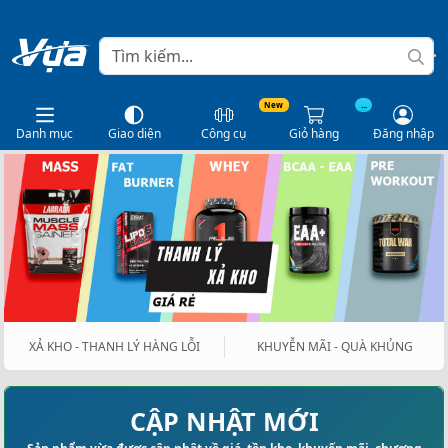
New
...
Danh mục
Giao diện
Công cụ
Giỏ hàng
Đăng nhập
XẢ KHO - THANH LÝ HÀNG LỖI
KHUYỄN MÃI - QUÀ KHỦNG
CẬP NHẬT MỚI