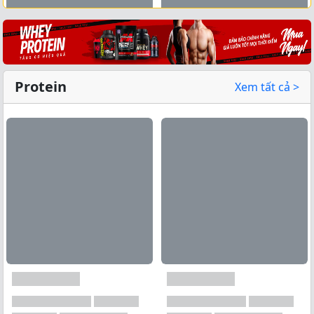
Xem tất cả →
Protein
Xem tất cả >