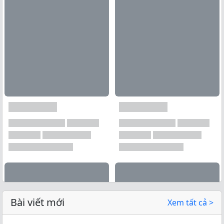
Bài viết mới
Xem tất cả >