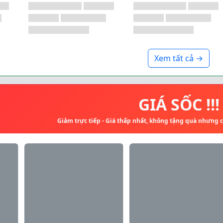
Xem tất cả →
GIÁ SỐC !!!
Giảm trực tiếp - Giá thấp nhất, không tặng quà nhưng 