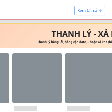
Xem tất cả →
THANH LÝ - XẢ
Thanh lý hàng lỗi, hàng cận date,... hoặc xả kho (