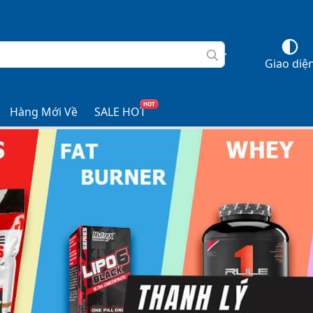
Giao diệ
HOT
Hàng Mới Về
SALE HOT