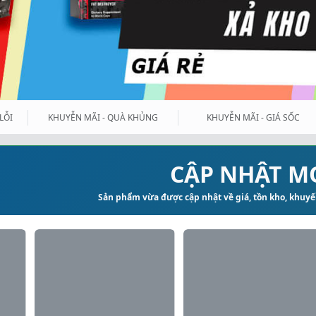
LỖI
KHUYỄN MÃI - QUÀ KHỦNG
KHUYỄN MÃI - GIÁ SỐC
CẬP NHẬT M
Sản phẩm vừa được cập nhật về giá, tồn kho, khuyến