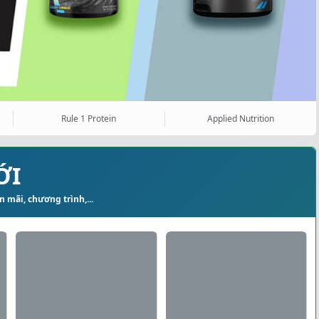
Rule 1 Protein
Applied Nutrition
ỚI
 mãi, chương trình,...