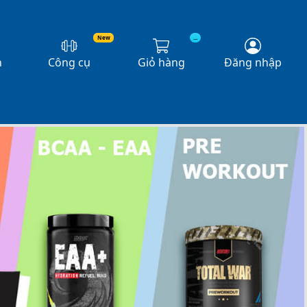
New
...
n
Công cụ
Giỏ hàng
Đăng nhập