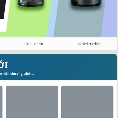
Rule 1 Protein
Applied Nutrition
ỚI
 mãi, chương trình,...