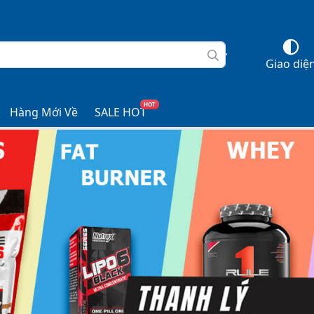
Giao diệ
HOT
Hàng Mới Về
SALE HOT