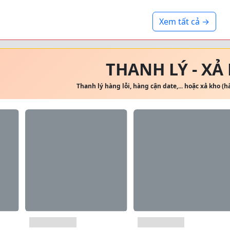
Xem tất cả →
THANH LÝ - XẢ
Thanh lý hàng lỗi, hàng cận date,... hoặc xả kho (