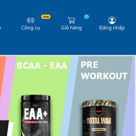
New
...
n
Công cụ
Giỏ hàng
Đăng nhập