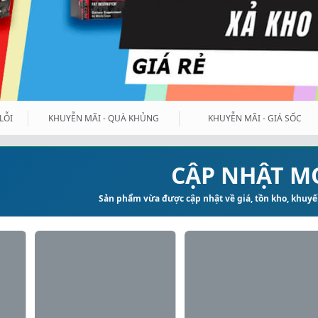
LỖI
KHUYỄN MÃI - QUÀ KHỦNG
KHUYỄN MÃI - GIÁ SỐC
CẬP NHẬT M
Sản phẩm vừa được cập nhật về giá, tồn kho, khuyến