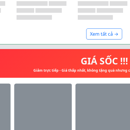
Xem tất cả →
GIÁ SỐC !!!
Giảm trực tiếp - Giá thấp nhất, không tặng quà nhưng 