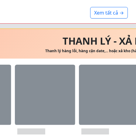
Xem tất cả →
THANH LÝ - XẢ
Thanh lý hàng lỗi, hàng cận date,... hoặc xả kho (