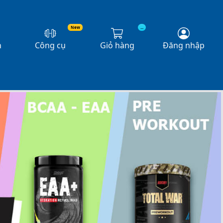
New
...
n
Công cụ
Giỏ hàng
Đăng nhập