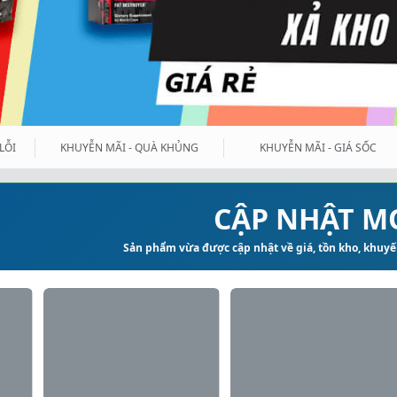
LỖI
KHUYỄN MÃI - QUÀ KHỦNG
KHUYỄN MÃI - GIÁ SỐC
CẬP NHẬT M
Sản phẩm vừa được cập nhật về giá, tồn kho, khuyến