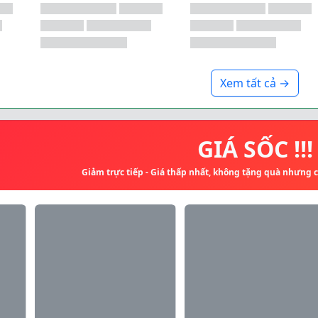
Xem tất cả →
GIÁ SỐC !!!
Giảm trực tiếp - Giá thấp nhất, không tặng quà nhưng 