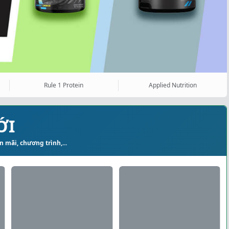
Rule 1 Protein
Applied Nutrition
ỚI
 mãi, chương trình,...