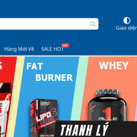
Giao diệ
HOT
Hàng Mới Về
SALE HOT