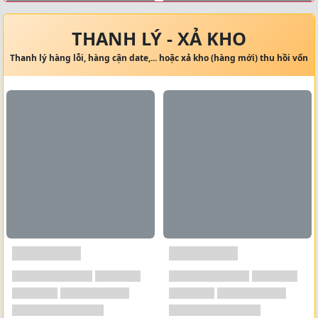
Xem tất cả →
THANH LÝ - XẢ KHO
Thanh lý hàng lỗi, hàng cận date,... hoặc xả kho (hàng mới) thu hồi vốn