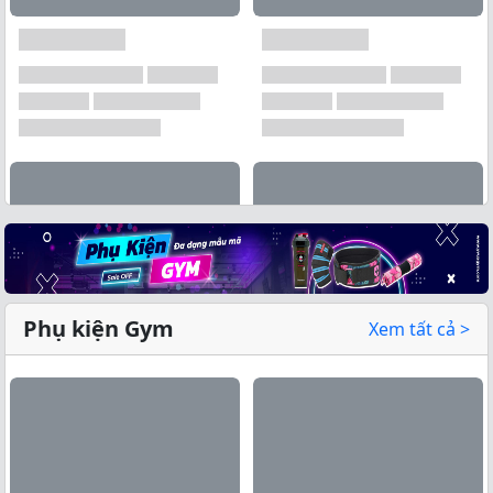
Phụ kiện Gym
Xem tất cả >
Xem tất cả →