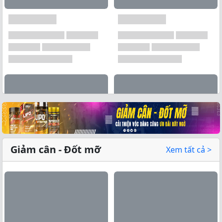
Xem tất cả →
Giảm cân - Đốt mỡ
Xem tất cả >
Xem tất cả →