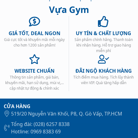
Vựa Gym
GIÁ TỐT, DEAL NGON
UY TÍN & CHẤT LƯỢNG
Giá cực tốt và khuyến mãi mỗi ngày
Sản phẩm chính hãng. Thanh toán
Xem tất cả →
cho hơn 1200 sản phẩm!
khi nhận hàng. Hỗ trợ giao hàng
miễn phí
WEBSITE CHUẨN
ĐÃI NGỘ KHÁCH HÀNG
Thông tin sản phẩm, giá bán,
Tích điểm mua hàng. Tích lũy thành
khuyến mãi, hạn sử dụng, mùi vị,...
viên VIP. Quà tặng hấp dẫn
cập nhật tự động & chính xác
CỬA HÀNG
519/20 Nguyễn Văn Khối, P8, Q. Gò Vấp, TP.HCM
Tổng đài: (028) 6257 8338
Hotline: 0969 8383 69