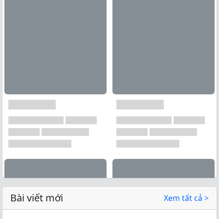
Bài viết mới
Xem tất cả >