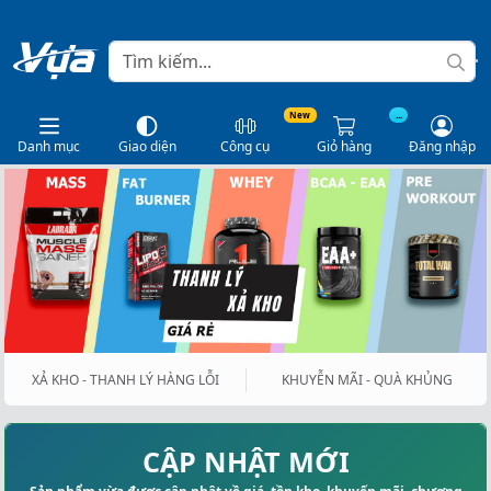
New
...
Danh mục
Giao diện
Công cụ
Giỏ hàng
Đăng nhập
XẢ KHO - THANH LÝ HÀNG LỖI
KHUYỄN MÃI - QUÀ KHỦNG
CẬP NHẬT MỚI