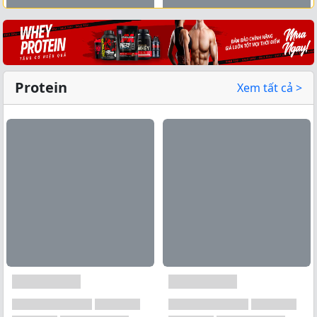
Xem tất cả →
Protein
Xem tất cả >