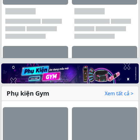
Phụ kiện Gym
Xem tất cả >
Xem tất cả →