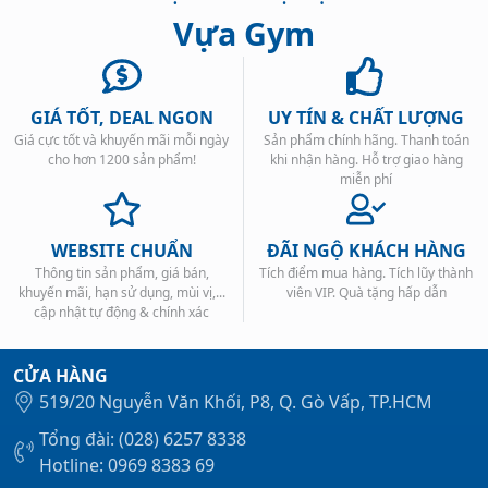
Vựa Gym
GIÁ TỐT, DEAL NGON
UY TÍN & CHẤT LƯỢNG
Giá cực tốt và khuyến mãi mỗi ngày
Sản phẩm chính hãng. Thanh toán
Xem tất cả →
cho hơn 1200 sản phẩm!
khi nhận hàng. Hỗ trợ giao hàng
miễn phí
WEBSITE CHUẨN
ĐÃI NGỘ KHÁCH HÀNG
Thông tin sản phẩm, giá bán,
Tích điểm mua hàng. Tích lũy thành
khuyến mãi, hạn sử dụng, mùi vị,...
viên VIP. Quà tặng hấp dẫn
cập nhật tự động & chính xác
CỬA HÀNG
519/20 Nguyễn Văn Khối, P8, Q. Gò Vấp, TP.HCM
Tổng đài: (028) 6257 8338
Hotline: 0969 8383 69