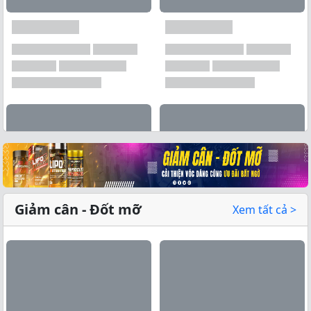
Xem tất cả →
Giảm cân - Đốt mỡ
Xem tất cả >
Xem tất cả →