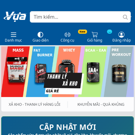
New
...
Danh mục
Giao diện
Công cụ
Giỏ hàng
Đăng nhập
XẢ KHO - THANH LÝ HÀNG LỖI
KHUYỄN MÃI - QUÀ KHỦNG
CẬP NHẬT MỚI