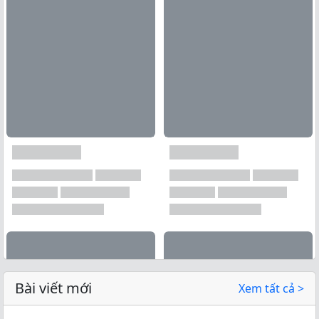
Bài viết mới
Xem tất cả >