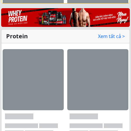
Xem tất cả →
Protein
Xem tất cả >