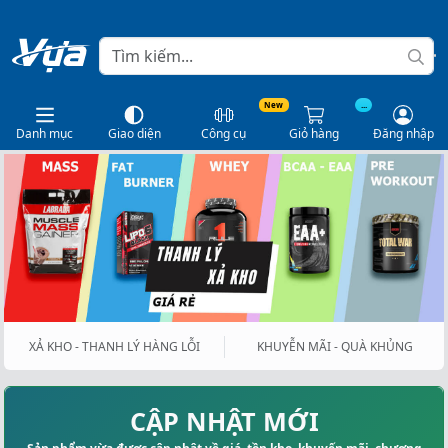
New
...
Danh mục
Giao diện
Công cụ
Giỏ hàng
Đăng nhập
XẢ KHO - THANH LÝ HÀNG LỖI
KHUYỄN MÃI - QUÀ KHỦNG
CẬP NHẬT MỚI