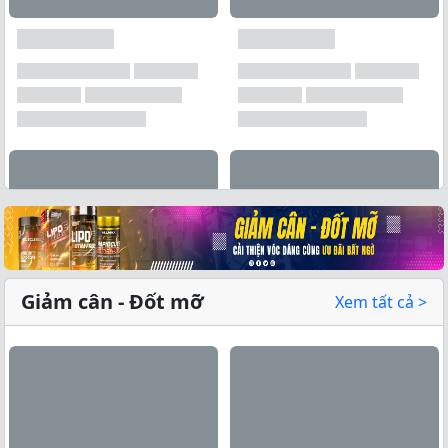
Xem tất cả →
Giảm cân - Đốt mỡ
Xem tất cả >
Xem tất cả →