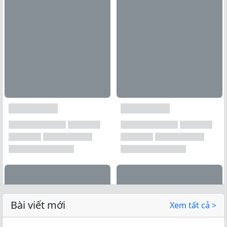
Bài viết mới
Xem tất cả >