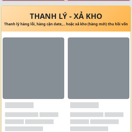
Xem tất cả →
THANH LÝ - XẢ KHO
Thanh lý hàng lỗi, hàng cận date,... hoặc xả kho (hàng mới) thu hồi vốn