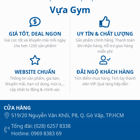
Vựa Gym
GIÁ TỐT, DEAL NGON
UY TÍN & CHẤT LƯỢNG
Giá cực tốt và khuyến mãi mỗi ngày
Sản phẩm chính hãng. Thanh toán
Xem tất cả →
cho hơn 1200 sản phẩm!
khi nhận hàng. Hỗ trợ giao hàng
miễn phí
WEBSITE CHUẨN
ĐÃI NGỘ KHÁCH HÀNG
Thông tin sản phẩm, giá bán,
Tích điểm mua hàng. Tích lũy thành
khuyến mãi, hạn sử dụng, mùi vị,...
viên VIP. Quà tặng hấp dẫn
cập nhật tự động & chính xác
CỬA HÀNG
519/20 Nguyễn Văn Khối, P8, Q. Gò Vấp, TP.HCM
Tổng đài: (028) 6257 8338
Hotline: 0969 8383 69