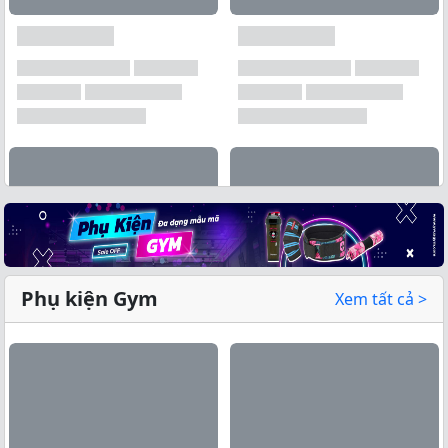
Phụ kiện Gym
Xem tất cả >
Xem tất cả →