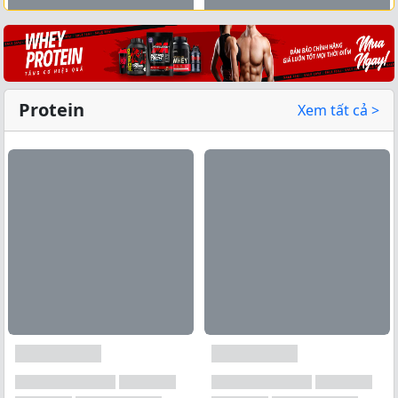
Xem tất cả →
Protein
Xem tất cả >