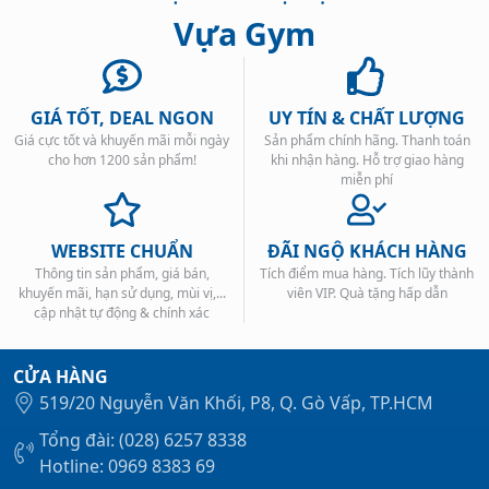
Vựa Gym
GIÁ TỐT, DEAL NGON
UY TÍN & CHẤT LƯỢNG
Giá cực tốt và khuyến mãi mỗi ngày
Sản phẩm chính hãng. Thanh toán
Xem tất cả →
cho hơn 1200 sản phẩm!
khi nhận hàng. Hỗ trợ giao hàng
miễn phí
WEBSITE CHUẨN
ĐÃI NGỘ KHÁCH HÀNG
Thông tin sản phẩm, giá bán,
Tích điểm mua hàng. Tích lũy thành
khuyến mãi, hạn sử dụng, mùi vị,...
viên VIP. Quà tặng hấp dẫn
cập nhật tự động & chính xác
CỬA HÀNG
519/20 Nguyễn Văn Khối, P8, Q. Gò Vấp, TP.HCM
Tổng đài: (028) 6257 8338
Hotline: 0969 8383 69