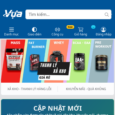
New
...
Danh mục
Giao diện
Công cụ
Giỏ hàng
Đăng nhập
XẢ KHO - THANH LÝ HÀNG LỖI
KHUYỄN MÃI - QUÀ KHỦNG
CẬP NHẬT MỚI