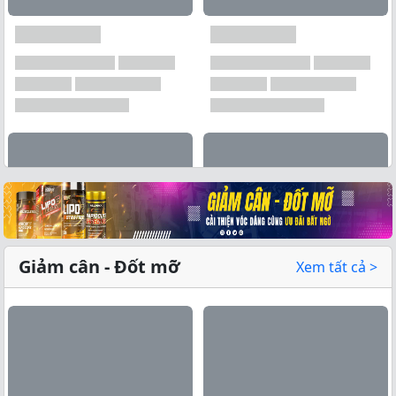
Xem tất cả →
Giảm cân - Đốt mỡ
Xem tất cả >
Xem tất cả →