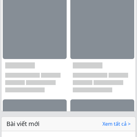
Bài viết mới
Xem tất cả >