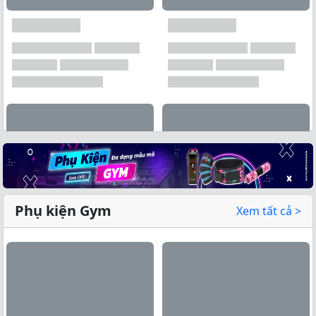
Phụ kiện Gym
Xem tất cả >
Xem tất cả →