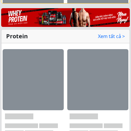
Xem tất cả →
Protein
Xem tất cả >