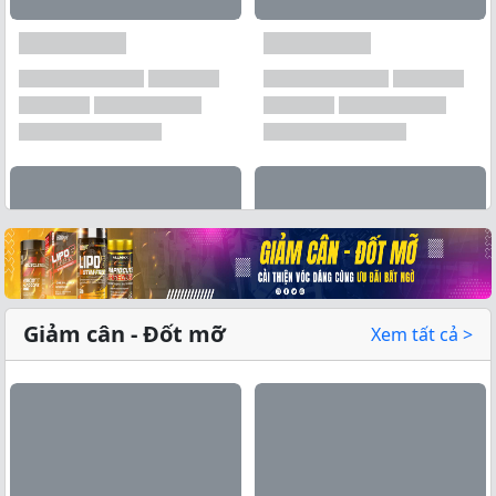
Xem tất cả →
Giảm cân - Đốt mỡ
Xem tất cả >
Xem tất cả →