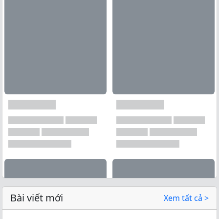
Bài viết mới
Xem tất cả >