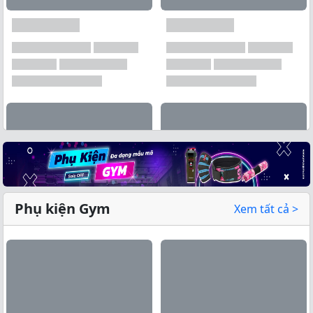
Phụ kiện Gym
Xem tất cả >
Xem tất cả →