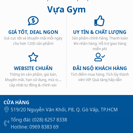
Vựa Gym
GIÁ TỐT, DEAL NGON
UY TÍN & CHẤT LƯỢNG
Giá cực tốt và khuyến mãi mỗi ngày
Sản phẩm chính hãng. Thanh toán
Xem tất cả →
cho hơn 1200 sản phẩm!
khi nhận hàng. Hỗ trợ giao hàng
miễn phí
WEBSITE CHUẨN
ĐÃI NGỘ KHÁCH HÀNG
Thông tin sản phẩm, giá bán,
Tích điểm mua hàng. Tích lũy thành
khuyến mãi, hạn sử dụng, mùi vị,...
viên VIP. Quà tặng hấp dẫn
cập nhật tự động & chính xác
CỬA HÀNG
519/20 Nguyễn Văn Khối, P8, Q. Gò Vấp, TP.HCM
Tổng đài: (028) 6257 8338
Hotline: 0969 8383 69