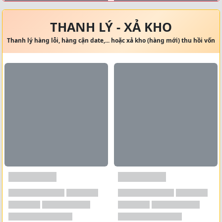
Xem tất cả →
THANH LÝ - XẢ KHO
Thanh lý hàng lỗi, hàng cận date,... hoặc xả kho (hàng mới) thu hồi vốn