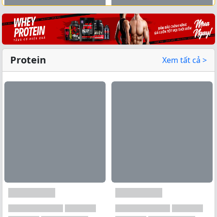
Xem tất cả →
Protein
Xem tất cả >