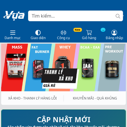
New
...
Danh mục
Giao diện
Công cụ
Giỏ hàng
Đăng nhập
XẢ KHO - THANH LÝ HÀNG LỖI
KHUYỄN MÃI - QUÀ KHỦNG
CẬP NHẬT MỚI