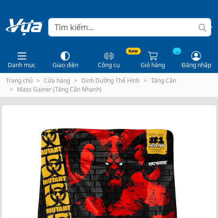
New
...
Danh mục
Giao diện
Công cụ
Giỏ hàng
Đăng nhập
Trang chủ
Cửa hàng
Dinh Dưỡng Thể Hình
Tăng Cân
Mass Gainer (Tăng Cân Nhanh)