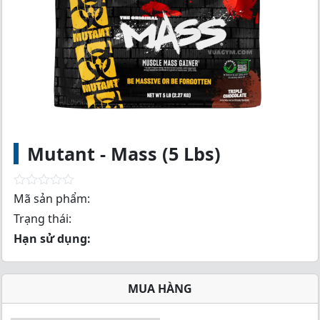
Mutant - Mass (5 Lbs)
R
Mã sản phẩm:
a
Trạng thái:
t
e
Hạn sử dụng:
d
0
o
u
MUA HÀNG
t
o
f