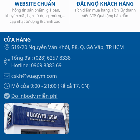
WEBSITE CHUẨN
ĐÃI NGỘ KHÁCH HÀNG
Thông tin sản phẩm, giá bán,
Tích điểm mua hàng. Tích lũy thành
khuyến mãi, hạn sử dụng, mùi vị,...
viên VIP. Quà tặng hấp dẫn
cập nhật tự động & chính xác
CỬA HÀNG
519/20 Nguyễn Văn Khối, P8, Q. Gò Vấp, TP.HCM
Tổng đài: (028) 6257 8338
Hotline: 0969 8383 69
cskh@vuagym.com
Mở cửa 9:00 - 21:00 (Kể cả T7, CN)
Đo inbody miễn phí