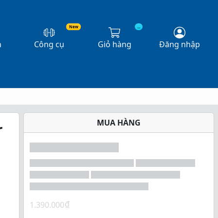
New
...
n
Công cụ
Giỏ hàng
Đăng nhập
MUA HÀNG
r
₫
1.390.000