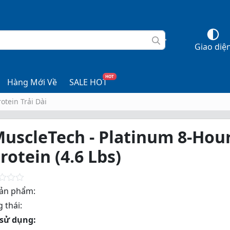
Giao diệ
HOT
Hàng Mới Về
SALE HOT
rotein Trải Dài
uscleTech - Platinum 8-Hou
rotein (4.6 Lbs)
ản phẩm:
 thái:
sử dụng: