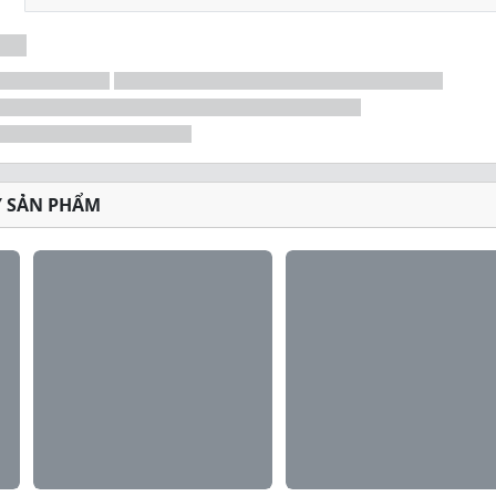
Ý SẢN PHẨM
ein
 dưỡng cơ bắp của bạn trong 8 giờ. Mỗi muỗng chứa một 
p sự giải phóng bền vững các axit amin. Với các thành p
arbs và chất béo so với đối thủ cạnh tranh hàng đầu.
ng Cao
nguồn gốc từ sữa, không chứa đạm trứng và các nguồn đạm