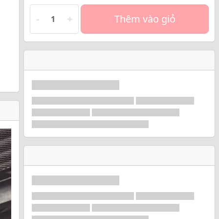
-
+
Thêm vào giỏ