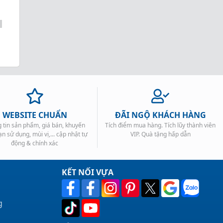
cao
thể
WEBSITE CHUẨN
ĐÃI NGỘ KHÁCH HÀNG
 tin sản phẩm, giá bán, khuyến
Tích điểm mua hàng. Tích lũy thành viên
ạn sử dụng, mùi vị,... cập nhật tự
VIP. Quà tặng hấp dẫn
động & chính xác
KẾT NỐI VỰA
g