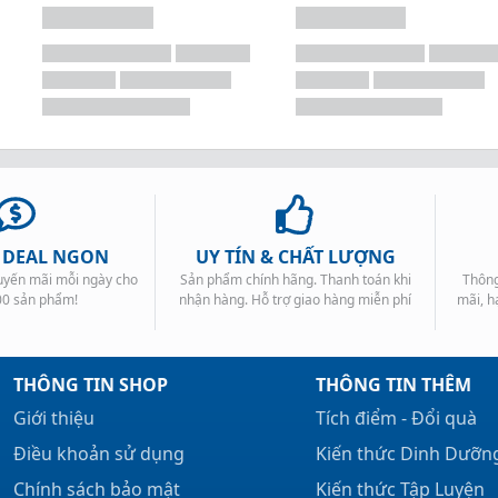
iều này cho phép Platinum 8-Hour cung cấp liều lượng cực 
ống dị hóa mạnh) và axit amin thiết yếu (axit amin mà cơ 
, DEAL NGON
UY TÍN & CHẤT LƯỢNG
huyến mãi mỗi ngày cho
Sản phẩm chính hãng. Thanh toán khi
Thông
00 sản phẩm!
nhận hàng. Hỗ trợ giao hàng miễn phí
mãi, h
THÔNG TIN SHOP
THÔNG TIN THÊM
Giới thiệu
Tích điểm - Đổi quà
Điều khoản sử dụng
Kiến thức Dinh Dưỡn
Chính sách bảo mật
Kiến thức Tập Luyện