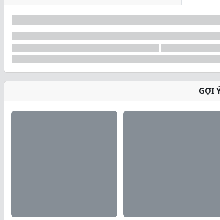
GỢI 
Platinum 8-Hour Prot
Là một công thức protein pha trộn cao cấp giúp nuôi
hợp ấn tượng 26g protein có nguồn gốc từ sữa cung cấ
dinh dưỡng đa lượng cao, sạch, chỉ với một nửa lượng c
7 Nguồn Protein Chất Lượ
Mỗi nguồn Protein đều là Protein chất lượng cao, có 