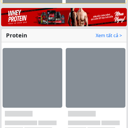
Xem tất cả →
Protein
Xem tất cả >