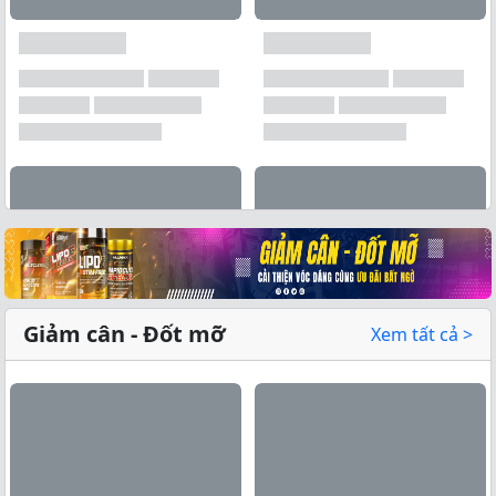
Xem tất cả →
Giảm cân - Đốt mỡ
Xem tất cả >
Xem tất cả →