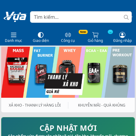
New
...
Danh mục
Giao diện
Công cụ
Giỏ hàng
Đăng nhập
XẢ KHO - THANH LÝ HÀNG LỖI
KHUYỄN MÃI - QUÀ KHỦNG
CẬP NHẬT MỚI