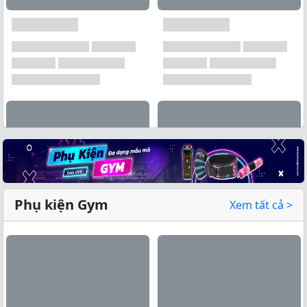
Phụ kiện Gym
Xem tất cả >
Xem tất cả →