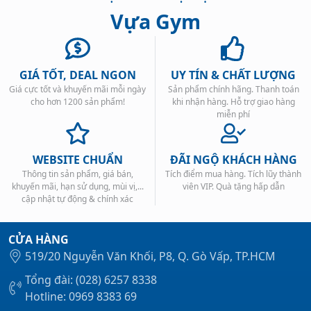
Vựa Gym
GIÁ TỐT, DEAL NGON
UY TÍN & CHẤT LƯỢNG
Giá cực tốt và khuyến mãi mỗi ngày
Sản phẩm chính hãng. Thanh toán
Xem tất cả →
cho hơn 1200 sản phẩm!
khi nhận hàng. Hỗ trợ giao hàng
miễn phí
WEBSITE CHUẨN
ĐÃI NGỘ KHÁCH HÀNG
Thông tin sản phẩm, giá bán,
Tích điểm mua hàng. Tích lũy thành
khuyến mãi, hạn sử dụng, mùi vị,...
viên VIP. Quà tặng hấp dẫn
cập nhật tự động & chính xác
CỬA HÀNG
519/20 Nguyễn Văn Khối, P8, Q. Gò Vấp, TP.HCM
Tổng đài: (028) 6257 8338
Hotline: 0969 8383 69