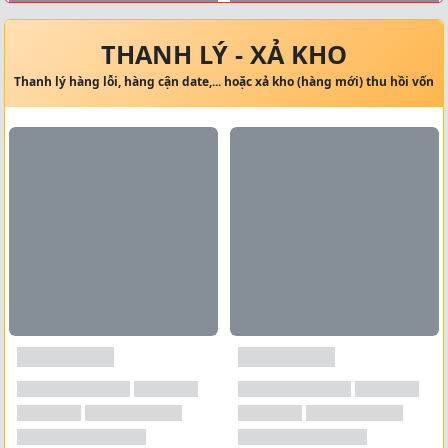
Xem tất cả →
THANH LÝ - XẢ KHO
Thanh lý hàng lỗi, hàng cận date,... hoặc xả kho (hàng mới) thu hồi vốn