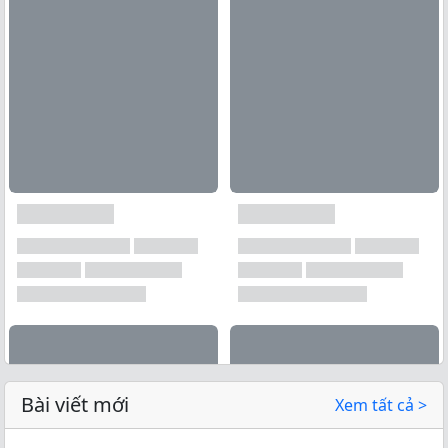
Bài viết mới
Xem tất cả >