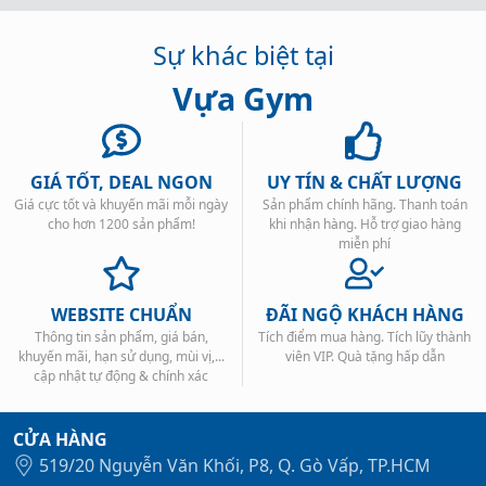
Sự khác biệt tại
Vựa Gym
GIÁ TỐT, DEAL NGON
UY TÍN & CHẤT LƯỢNG
Giá cực tốt và khuyến mãi mỗi ngày
Sản phẩm chính hãng. Thanh toán
cho hơn 1200 sản phẩm!
khi nhận hàng. Hỗ trợ giao hàng
miễn phí
WEBSITE CHUẨN
ĐÃI NGỘ KHÁCH HÀNG
Thông tin sản phẩm, giá bán,
Tích điểm mua hàng. Tích lũy thành
khuyến mãi, hạn sử dụng, mùi vị,...
viên VIP. Quà tặng hấp dẫn
cập nhật tự động & chính xác
CỬA HÀNG
519/20 Nguyễn Văn Khối, P8, Q. Gò Vấp, TP.HCM