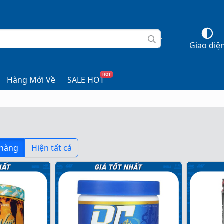
Giao diệ
HOT
Hàng Mới Về
SALE HOT
 hàng
Hiện tất cả