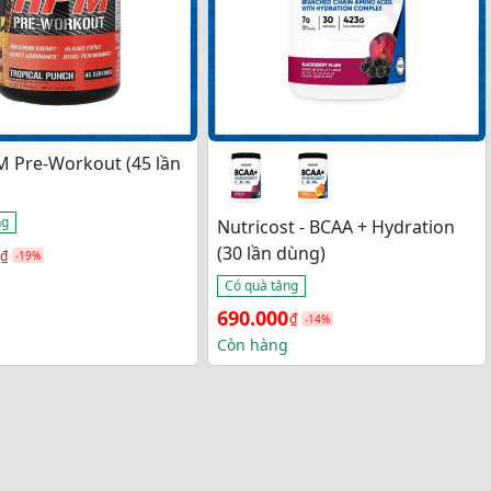
M Pre-Workout (45 lần
ng
Nutricost - BCAA + Hydration
(30 lần dùng)
₫
-19%
Có quà tặng
Giá 
Giá 
690.000
₫
-14%
₫.
gốc 
hiện 
Còn hàng
₫.
là: 
tại 
800.000₫.
là: 
690.000₫.