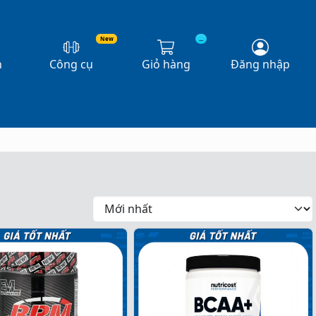
New
...
n
Công cụ
Giỏ hàng
Đăng nhập