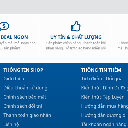
, DEAL NGON
UY TÍN & CHẤT LƯỢNG
huyến mãi mỗi ngày cho
Sản phẩm chính hãng. Thanh toán khi
Thông
00 sản phẩm!
nhận hàng. Hỗ trợ giao hàng miễn phí
mãi, h
THÔNG TIN SHOP
THÔNG TIN THÊM
Giới thiệu
Tích điểm - Đổi quà
Điều khoản sử dụng
Kiến thức Dinh Dưỡn
Chính sách bảo mật
Kiến thức Tập Luyện
Chính sách đổi trả
Hướng dẫn mua hàn
Thanh toán giao nhận
Hướng dẫn đường đi
Liên hệ
Tài khoản ngân hàng