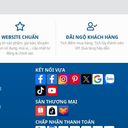
WEBSITE CHUẨN
ĐÃI NGỘ KHÁCH HÀNG
 tin sản phẩm, giá bán, khuyến
Tích điểm mua hàng. Tích lũy thành viên
ạn sử dụng, mùi vị,... cập nhật tự
VIP. Quà tặng hấp dẫn
động & chính xác
KẾT NỐI VỰA
g
SÀN THƯƠNG MẠI
g
CHẤP NHẬN THANH TOÁN