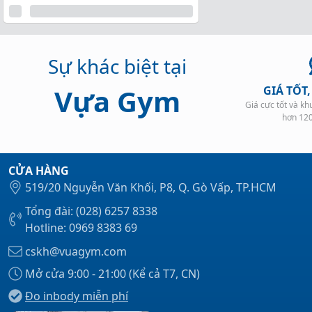
Sự khác biệt tại
Vựa Gym
GIÁ TỐT
Giá cực tốt và k
hơn 12
CỬA HÀNG
519/20 Nguyễn Văn Khối, P8, Q. Gò Vấp, TP.HCM
Tổng đài: (028) 6257 8338
Hotline: 0969 8383 69
cskh@vuagym.com
Mở cửa 9:00 - 21:00 (Kể cả T7, CN)
Đo inbody miễn phí