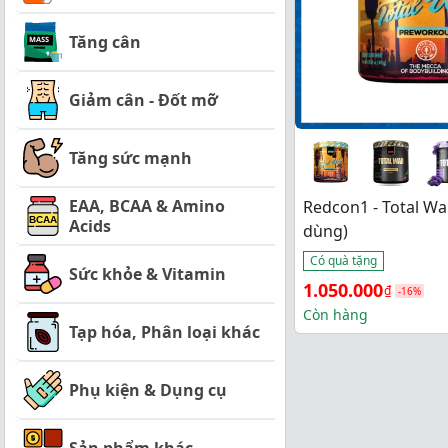
Tăng cân
Giảm cân - Đốt mỡ
Tăng sức mạnh
EAA, BCAA & Amino
Redcon1 - Total War
Acids
dùng)
Có quà tặng
Sức khỏe & Vitamin
Giá 
Giá 
1.050.000
₫
-16%
gốc 
hiện 
Còn hàng
Tạp hóa, Phân loại khác
là: 
tại 
1.250.000₫.
là: 
Phụ kiện & Dụng cụ
1.050.000₫.
Sản phẩm khác