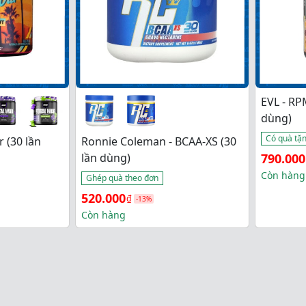
EVL - RP
dùng)
Có quà tặ
 (30 lần
Ronnie Coleman - BCAA-XS (30
Giá 
Giá 
lần dùng)
790.000
gốc 
hiện 
Còn hàng
Ghép quà theo đơn
là: 
tại 
Giá 
Giá 
520.000
₫
-13%
980.000
là: 
gốc 
hiện 
Còn hàng
790.000
là: 
tại 
600.000₫.
là: 
520.000₫.