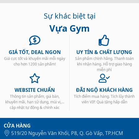
Sự khác biệt tại
Vựa Gym
GIÁ TỐT, DEAL NGON
UY TÍN & CHẤT LƯỢNG
Giá cực tốt và khuyến mãi mỗi ngày
Sản phẩm chính hãng. Thanh toán
cho hơn 1200 sản phẩm!
khi nhận hàng. Hỗ trợ giao hàng
miễn phí
WEBSITE CHUẨN
ĐÃI NGỘ KHÁCH HÀNG
Thông tin sản phẩm, giá bán,
Tích điểm mua hàng. Tích lũy thành
khuyến mãi, hạn sử dụng, mùi vị,...
viên VIP. Quà tặng hấp dẫn
cập nhật tự động & chính xác
CỬA HÀNG
519/20 Nguyễn Văn Khối, P8, Q. Gò Vấp, TP.HCM