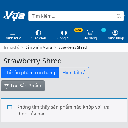
New
...
Danh mục
Giao diện
Công cụ
Giỏ hàng
Đăng nhập
Trang chủ
Sản phẩm Mùi vị
Strawberry Shred
Strawberry Shred
Chỉ sản phẩm còn hàng
Hiện tất cả
Lọc Sản Phẩm
Không tìm thấy sản phẩm nào khớp với lựa
chọn của bạn.