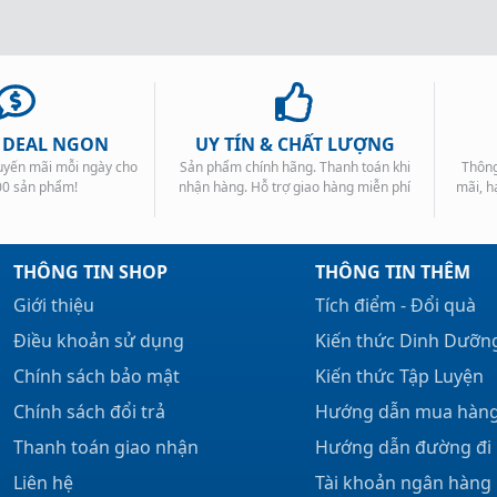
, DEAL NGON
UY TÍN & CHẤT LƯỢNG
huyến mãi mỗi ngày cho
Sản phẩm chính hãng. Thanh toán khi
Thông
00 sản phẩm!
nhận hàng. Hỗ trợ giao hàng miễn phí
mãi, h
THÔNG TIN SHOP
THÔNG TIN THÊM
Giới thiệu
Tích điểm - Đổi quà
Điều khoản sử dụng
Kiến thức Dinh Dưỡn
Chính sách bảo mật
Kiến thức Tập Luyện
Chính sách đổi trả
Hướng dẫn mua hàn
Thanh toán giao nhận
Hướng dẫn đường đi
Liên hệ
Tài khoản ngân hàng