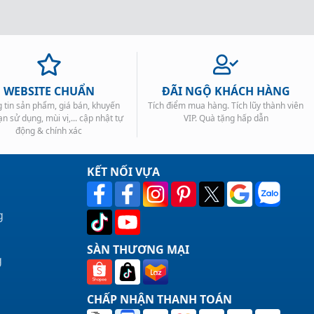
WEBSITE CHUẨN
ĐÃI NGỘ KHÁCH HÀNG
 tin sản phẩm, giá bán, khuyến
Tích điểm mua hàng. Tích lũy thành viên
ạn sử dụng, mùi vị,... cập nhật tự
VIP. Quà tặng hấp dẫn
động & chính xác
KẾT NỐI VỰA
g
SÀN THƯƠNG MẠI
g
CHẤP NHẬN THANH TOÁN