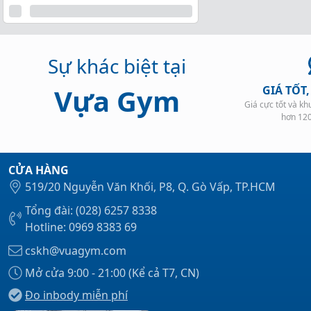
Sự khác biệt tại
Vựa Gym
GIÁ TỐT
Giá cực tốt và k
hơn 12
CỬA HÀNG
519/20 Nguyễn Văn Khối, P8, Q. Gò Vấp, TP.HCM
Tổng đài: (028) 6257 8338
Hotline: 0969 8383 69
cskh@vuagym.com
Mở cửa 9:00 - 21:00 (Kể cả T7, CN)
Đo inbody miễn phí