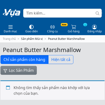
New
...
Danh mục
Giao diện
Công cụ
Giỏ hàng
Đăng nhập
Trang chủ
Sản phẩm Mùi vị
Peanut Butter Marshmallow
Peanut Butter Marshmallow
Chỉ sản phẩm còn hàng
Hiện tất cả
Lọc Sản Phẩm
Không tìm thấy sản phẩm nào khớp với lựa
chọn của bạn.