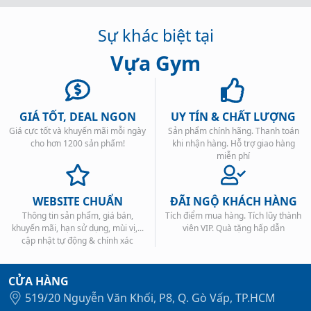
Sự khác biệt tại
Vựa Gym
GIÁ TỐT, DEAL NGON
UY TÍN & CHẤT LƯỢNG
Giá cực tốt và khuyến mãi mỗi ngày
Sản phẩm chính hãng. Thanh toán
cho hơn 1200 sản phẩm!
khi nhận hàng. Hỗ trợ giao hàng
miễn phí
WEBSITE CHUẨN
ĐÃI NGỘ KHÁCH HÀNG
Thông tin sản phẩm, giá bán,
Tích điểm mua hàng. Tích lũy thành
khuyến mãi, hạn sử dụng, mùi vị,...
viên VIP. Quà tặng hấp dẫn
cập nhật tự động & chính xác
CỬA HÀNG
519/20 Nguyễn Văn Khối, P8, Q. Gò Vấp, TP.HCM