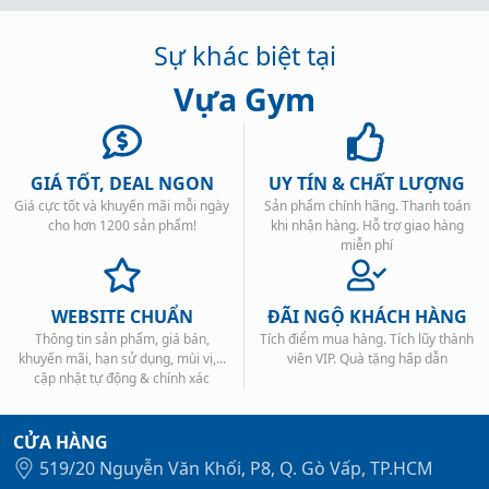
Sự khác biệt tại
Vựa Gym
GIÁ TỐT, DEAL NGON
UY TÍN & CHẤT LƯỢNG
Giá cực tốt và khuyến mãi mỗi ngày
Sản phẩm chính hãng. Thanh toán
cho hơn 1200 sản phẩm!
khi nhận hàng. Hỗ trợ giao hàng
miễn phí
WEBSITE CHUẨN
ĐÃI NGỘ KHÁCH HÀNG
Thông tin sản phẩm, giá bán,
Tích điểm mua hàng. Tích lũy thành
khuyến mãi, hạn sử dụng, mùi vị,...
viên VIP. Quà tặng hấp dẫn
cập nhật tự động & chính xác
CỬA HÀNG
519/20 Nguyễn Văn Khối, P8, Q. Gò Vấp, TP.HCM