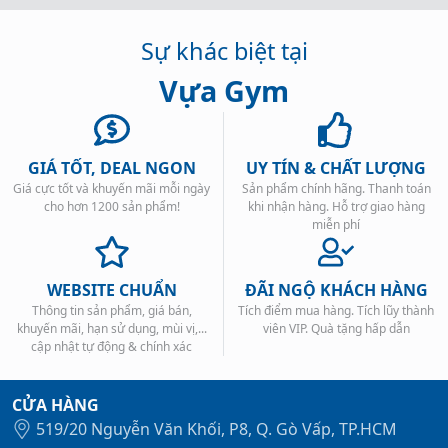
Sự khác biệt tại
Vựa Gym
GIÁ TỐT, DEAL NGON
UY TÍN & CHẤT LƯỢNG
Giá cực tốt và khuyến mãi mỗi ngày
Sản phẩm chính hãng. Thanh toán
cho hơn 1200 sản phẩm!
khi nhận hàng. Hỗ trợ giao hàng
miễn phí
WEBSITE CHUẨN
ĐÃI NGỘ KHÁCH HÀNG
Thông tin sản phẩm, giá bán,
Tích điểm mua hàng. Tích lũy thành
khuyến mãi, hạn sử dụng, mùi vị,...
viên VIP. Quà tặng hấp dẫn
cập nhật tự động & chính xác
CỬA HÀNG
519/20 Nguyễn Văn Khối, P8, Q. Gò Vấp, TP.HCM