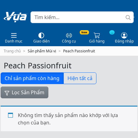
New
...
Danh mục
Giao diện
Công cụ
Giỏ hàng
Đăng nhập
Trang chủ
Sản phẩm Mùi vị
Peach Passionfruit
Peach Passionfruit
Chỉ sản phẩm còn hàng
Hiện tất cả
Lọc Sản Phẩm
Không tìm thấy sản phẩm nào khớp với lựa
chọn của bạn.