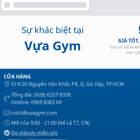
Sự khác biệt tại
Vựa Gym
GIÁ TỐT
Giá cực tốt và k
hơn 12
CỬA HÀNG
519/20 Nguyễn Văn Khối, P8, Q. Gò Vấp, TP.HCM
Tổng đài: (028) 6257 8338
Hotline: 0969 8383 69
cskh@vuagym.com
Mở cửa 9:00 - 21:00 (Kể cả T7, CN)
Đo inbody miễn phí