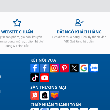
WEBSITE CHUẨN
ĐÃI NGỘ KHÁCH HÀNG
 tin sản phẩm, giá bán, khuyến
Tích điểm mua hàng. Tích lũy thành viên
ạn sử dụng, mùi vị,... cập nhật tự
VIP. Quà tặng hấp dẫn
động & chính xác
KẾT NỐI VỰA
g
SÀN THƯƠNG MẠI
g
CHẤP NHẬN THANH TOÁN