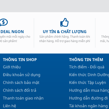
, DEAL NGON
UY TÍN & CHẤT LƯỢNG
huyến mãi mỗi ngày cho
Sản phẩm chính hãng. Thanh toán khi
Thông
00 sản phẩm!
nhận hàng. Hỗ trợ giao hàng miễn phí
mãi, h
THÔNG TIN SHOP
THÔNG TIN THÊM
Giới thiệu
Tích điểm - Đổi quà
Điều khoản sử dụng
Kiến thức Dinh Dưỡn
Chính sách bảo mật
Kiến thức Tập Luyện
Chính sách đổi trả
Hướng dẫn mua hàn
Thanh toán giao nhận
Hướng dẫn đường đi
Liên hệ
Tài khoản ngân hàng