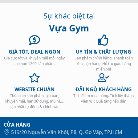
Sự khác biệt tại
Vựa Gym
GIÁ TỐT, DEAL NGON
UY TÍN & CHẤT LƯỢNG
Giá cực tốt và khuyến mãi mỗi ngày
Sản phẩm chính hãng. Thanh toán
cho hơn 1200 sản phẩm!
khi nhận hàng. Hỗ trợ giao hàng
miễn phí
WEBSITE CHUẨN
ĐÃI NGỘ KHÁCH HÀNG
Thông tin sản phẩm, giá bán,
Tích điểm mua hàng. Tích lũy thành
khuyến mãi, hạn sử dụng, mùi vị,...
viên VIP. Quà tặng hấp dẫn
cập nhật tự động & chính xác
CỬA HÀNG
519/20 Nguyễn Văn Khối, P8, Q. Gò Vấp, TP.HCM