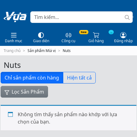
New
...
Danh mục
Giao diện
Công cụ
Giỏ hàng
Đăng nhập
Trang chủ
Sản phẩm Mùi vị
Nuts
Nuts
Chỉ sản phẩm còn hàng
Hiện tất cả
Lọc Sản Phẩm
Không tìm thấy sản phẩm nào khớp với lựa
chọn của bạn.