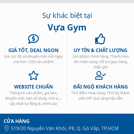
Sự khác biệt tại
Vựa Gym
GIÁ TỐT, DEAL NGON
UY TÍN & CHẤT LƯỢNG
Giá cực tốt và khuyến mãi mỗi ngày
Sản phẩm chính hãng. Thanh toán
cho hơn 1200 sản phẩm!
khi nhận hàng. Hỗ trợ giao hàng
miễn phí
WEBSITE CHUẨN
ĐÃI NGỘ KHÁCH HÀNG
Thông tin sản phẩm, giá bán,
Tích điểm mua hàng. Tích lũy thành
khuyến mãi, hạn sử dụng, mùi vị,...
viên VIP. Quà tặng hấp dẫn
cập nhật tự động & chính xác
CỬA HÀNG
519/20 Nguyễn Văn Khối, P8, Q. Gò Vấp, TP.HCM