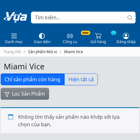
New
...
Danh mục
Giao diện
Công cụ
Giỏ hàng
Đăng nhập
Trang chủ
Sản phẩm Mùi vị
Miami Vice
Miami Vice
Chỉ sản phẩm còn hàng
Hiện tất cả
Lọc Sản Phẩm
Không tìm thấy sản phẩm nào khớp với lựa
chọn của bạn.