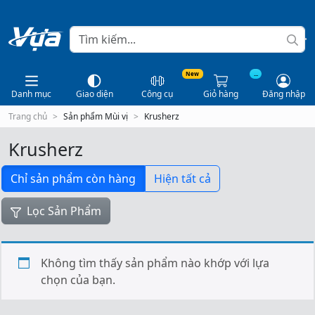
New
...
Danh mục
Giao diện
Công cụ
Giỏ hàng
Đăng nhập
Trang chủ
Sản phẩm Mùi vị
Krusherz
Krusherz
Chỉ sản phẩm còn hàng
Hiện tất cả
Lọc Sản Phẩm
Không tìm thấy sản phẩm nào khớp với lựa
chọn của bạn.