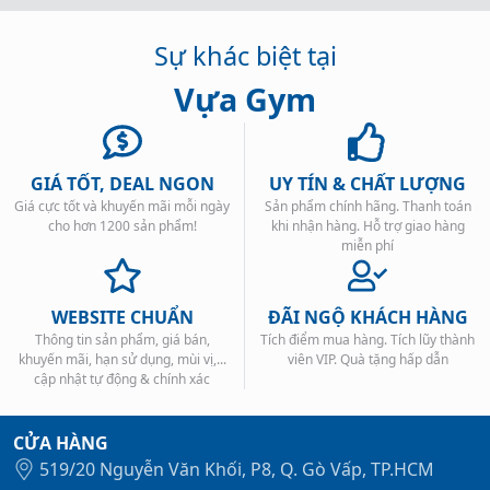
Sự khác biệt tại
Vựa Gym
GIÁ TỐT, DEAL NGON
UY TÍN & CHẤT LƯỢNG
Giá cực tốt và khuyến mãi mỗi ngày
Sản phẩm chính hãng. Thanh toán
cho hơn 1200 sản phẩm!
khi nhận hàng. Hỗ trợ giao hàng
miễn phí
WEBSITE CHUẨN
ĐÃI NGỘ KHÁCH HÀNG
Thông tin sản phẩm, giá bán,
Tích điểm mua hàng. Tích lũy thành
khuyến mãi, hạn sử dụng, mùi vị,...
viên VIP. Quà tặng hấp dẫn
cập nhật tự động & chính xác
CỬA HÀNG
519/20 Nguyễn Văn Khối, P8, Q. Gò Vấp, TP.HCM