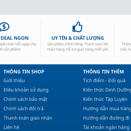
, DEAL NGON
UY TÍN & CHẤT LƯỢNG
huyến mãi mỗi ngày cho
Sản phẩm chính hãng. Thanh toán khi
Thông
00 sản phẩm!
nhận hàng. Hỗ trợ giao hàng miễn phí
mãi, h
THÔNG TIN SHOP
THÔNG TIN THÊM
Giới thiệu
Tích điểm - Đổi quà
Điều khoản sử dụng
Kiến thức Dinh Dưỡn
Chính sách bảo mật
Kiến thức Tập Luyện
Chính sách đổi trả
Hướng dẫn mua hàn
Thanh toán giao nhận
Hướng dẫn đường đi
Liên hệ
Tài khoản ngân hàng