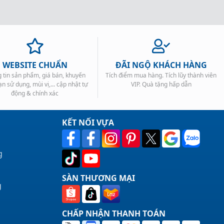
WEBSITE CHUẨN
ĐÃI NGỘ KHÁCH HÀNG
 tin sản phẩm, giá bán, khuyến
Tích điểm mua hàng. Tích lũy thành viên
ạn sử dụng, mùi vị,... cập nhật tự
VIP. Quà tặng hấp dẫn
động & chính xác
KẾT NỐI VỰA
g
SÀN THƯƠNG MẠI
g
CHẤP NHẬN THANH TOÁN