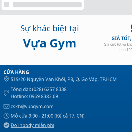
Sự khác biệt tại
Vựa Gym
GIÁ TỐT
Giá cực tốt và k
hơn 12
CỬA HÀNG
519/20 Nguyễn Văn Khối, P8, Q. Gò Vấp, TP.HCM
Tổng đài: (028) 6257 8338
Hotline: 0969 8383 69
cskh@vuagym.com
Mở cửa 9:00 - 21:00 (Kể cả T7, CN)
Đo inbody miễn phí