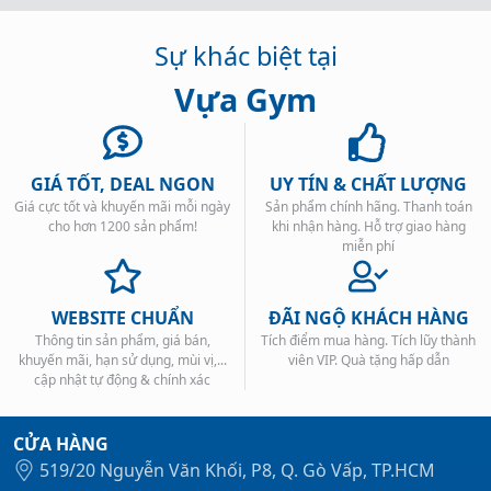
Sự khác biệt tại
Vựa Gym
GIÁ TỐT, DEAL NGON
UY TÍN & CHẤT LƯỢNG
Giá cực tốt và khuyến mãi mỗi ngày
Sản phẩm chính hãng. Thanh toán
cho hơn 1200 sản phẩm!
khi nhận hàng. Hỗ trợ giao hàng
miễn phí
WEBSITE CHUẨN
ĐÃI NGỘ KHÁCH HÀNG
Thông tin sản phẩm, giá bán,
Tích điểm mua hàng. Tích lũy thành
khuyến mãi, hạn sử dụng, mùi vị,...
viên VIP. Quà tặng hấp dẫn
cập nhật tự động & chính xác
CỬA HÀNG
519/20 Nguyễn Văn Khối, P8, Q. Gò Vấp, TP.HCM