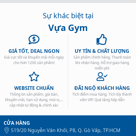
Sự khác biệt tại
Vựa Gym
GIÁ TỐT, DEAL NGON
UY TÍN & CHẤT LƯỢNG
Giá cực tốt và khuyến mãi mỗi ngày
Sản phẩm chính hãng. Thanh toán
cho hơn 1200 sản phẩm!
khi nhận hàng. Hỗ trợ giao hàng
miễn phí
WEBSITE CHUẨN
ĐÃI NGỘ KHÁCH HÀNG
Thông tin sản phẩm, giá bán,
Tích điểm mua hàng. Tích lũy thành
khuyến mãi, hạn sử dụng, mùi vị,...
viên VIP. Quà tặng hấp dẫn
cập nhật tự động & chính xác
CỬA HÀNG
519/20 Nguyễn Văn Khối, P8, Q. Gò Vấp, TP.HCM