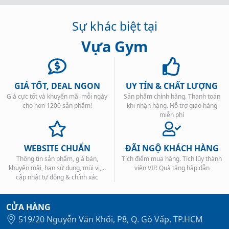
Sự khác biệt tại
Vựa Gym
GIÁ TỐT, DEAL NGON
UY TÍN & CHẤT LƯỢNG
Giá cực tốt và khuyến mãi mỗi ngày
Sản phẩm chính hãng. Thanh toán
cho hơn 1200 sản phẩm!
khi nhận hàng. Hỗ trợ giao hàng
miễn phí
WEBSITE CHUẨN
ĐÃI NGỘ KHÁCH HÀNG
Thông tin sản phẩm, giá bán,
Tích điểm mua hàng. Tích lũy thành
khuyến mãi, hạn sử dụng, mùi vị,...
viên VIP. Quà tặng hấp dẫn
cập nhật tự động & chính xác
CỬA HÀNG
519/20 Nguyễn Văn Khối, P8, Q. Gò Vấp, TP.HCM