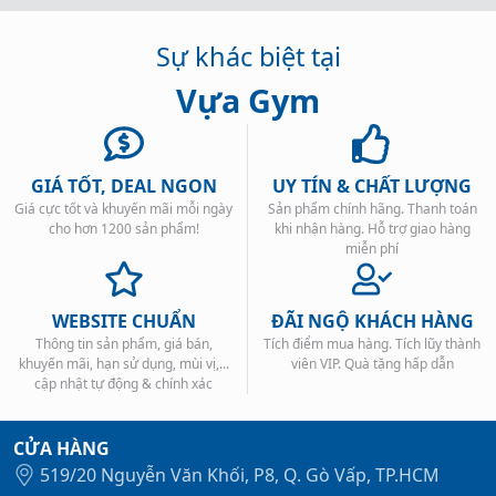
Sự khác biệt tại
Vựa Gym
GIÁ TỐT, DEAL NGON
UY TÍN & CHẤT LƯỢNG
Giá cực tốt và khuyến mãi mỗi ngày
Sản phẩm chính hãng. Thanh toán
cho hơn 1200 sản phẩm!
khi nhận hàng. Hỗ trợ giao hàng
miễn phí
WEBSITE CHUẨN
ĐÃI NGỘ KHÁCH HÀNG
Thông tin sản phẩm, giá bán,
Tích điểm mua hàng. Tích lũy thành
khuyến mãi, hạn sử dụng, mùi vị,...
viên VIP. Quà tặng hấp dẫn
cập nhật tự động & chính xác
CỬA HÀNG
519/20 Nguyễn Văn Khối, P8, Q. Gò Vấp, TP.HCM