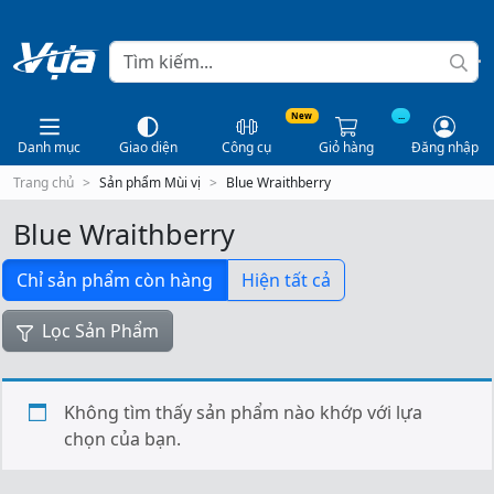
New
...
Danh mục
Giao diện
Công cụ
Giỏ hàng
Đăng nhập
Trang chủ
Sản phẩm Mùi vị
Blue Wraithberry
Blue Wraithberry
Chỉ sản phẩm còn hàng
Hiện tất cả
Lọc Sản Phẩm
Không tìm thấy sản phẩm nào khớp với lựa
chọn của bạn.